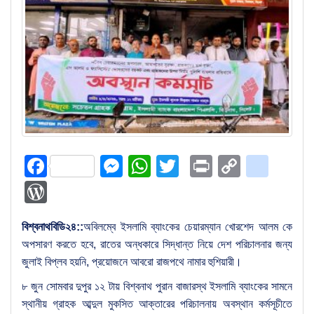
Facebook
Messenger
WhatsApp
Twitter
Print
Copy
blog
Link
WordPress
বিশ্বনাথবিডি২৪::
অবিলম্বে ইসলামি ব্যাংকের চেয়ারম্যান খোরশেদ আলম কে
অপসারণ করতে হবে, রাতের অন্ধকারে সিদ্ধান্ত নিয়ে দেশ পরিচালনার জন্য
জুলাই বিপ্লব হয়নি, প্রয়োজনে আবরো রাজপথে নামার হুশিয়ারী।
৮ জুন সোমবার দুপুর ১২ টায় বিশ্বনাথ পুরান বাজারস্থ ইসলামি ব্যাংকের সামনে
স্থানীয় গ্রাহক আব্দুল মুকসিত আক্তারের পরিচালনায় অবস্থান কর্মসূচীতে