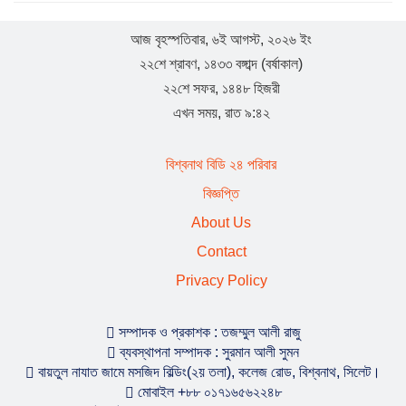
যুক্তরাজ্য হাল ও ইষ্ট রাইডিং যুবদলের যুগ্ম সাধারণ সম্পাদক হলেন
সামছুল ইসলাম
আজ বৃহস্পতিবার, ৬ই আগস্ট, ২০২৬ ইং
২২শে শ্রাবণ, ১৪৩৩ বঙ্গাব্দ (বর্ষাকাল)
বিশ্বনাথে প্রবাসী বাবুল মিয়ার উদ্যোগে শতাধিক শিক্ষার্থীর মাঝে
২২শে সফর, ১৪৪৮ হিজরী
শিক্ষা সামগ্রী বিতরণ
এখন সময়, রাত ৯:৪২
যুক্তরাজ্য ‘হাল ও ইস্ট রাইডিং’ যুবদলের পূর্ণাঙ্গ কমিটি : যুগ্ম
বিশ্বনাথ বিডি ২৪ পরিবার
সাধারণ সম্পাদক বিশ্বনাথের শাহজাহান
বিজ্ঞপ্তি
About Us
বিশ্বনাথের স্থানীয় রাজনীতিতে ইউপি চেয়ারম্যান দয়াল উদ্দিনের
Contact
চমক
Privacy Policy
বিশ্বনাথে বালু ও পাথর দিয়ে সরকারি রাস্তা বন্ধ করে দেওয়ার
অভিযোগ
সম্পাদক ও প্রকাশক : তজম্মুল আলী রাজু
ব্যবস্থাপনা সম্পাদক : সুরমান আলী সুমন
বায়তুল নাযাত জামে মসজিদ বিল্ডিং(২য় তলা), কলেজ রোড, বিশ্বনাথ, সিলেট।
বিদায় নিলেন সিলেটের ডিসি সারওয়ার আলম, ভারপ্রাপ্ত দায়িত্বে
মোবাইল +৮৮ ০১৭১৬৫৬২২৪৮
পিংকি সাহা