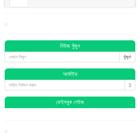
বিশ্বনাথে ব জ্র পা তে দিনমজুরের মু ত্যু
বিশ্বনাথে ব্যবসায়ীর ৭ লাখ টাকা চুরি, থানায় অভিযোগ
নিউজ খুঁজুন
খুঁজুন!
বিশ্বনাথে পূজা উদযাপন পরিষদের কমিটি গঠন : সভাপতি সুনিল
আর্কাইভ
সম্পাদক কানু
হিন্দু-মুসলমান সবাই মিলে ঐক্যবদ্ধভাবে দেশকে এগিয়ে নিয়ে যাই:
এমপি লুনা
ফেইসবুক পেইজ
সরকার জনগণের প্রতি আন্তরিক : বিশ্বনাথে হুমায়ুন কবির