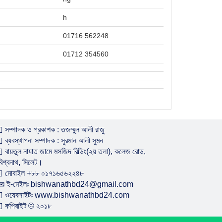
h
01716 562248
01712 354560
সম্পাদক ও প্রকাশক : তজম্মুল আলী রাজু
ব্যবস্থাপনা সম্পাদক : সুরমান আলী সুমন
বায়তুল নাযাত জামে মসজিদ বিল্ডিং(২য় তলা), কলেজ রোড,
বিশ্বনাথ, সিলেট।
মোবাইল +৮৮ ০১৭১৬৫৬২২৪৮
ই-মেইলঃ bishwanathbd24@gmail.com
ওয়েবসাইটঃ www.bishwanathbd24.com
কপিরাইট © ২০১৮