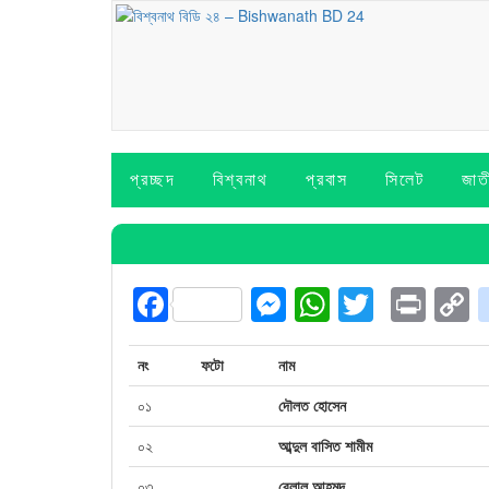
প্রচ্ছদ
বিশ্বনাথ
প্রবাস
সিলেট
জাত
Facebook
Messenger
WhatsAp
Twitter
Prin
L
নং
ফটো
নাম
০১
দৌলত হোসেন
০২
আব্দুল বাসিত শামীম
০৩
বেলাল আহমদ