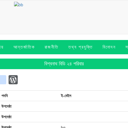
ীয়
আন্তর্জাতিক
রাজনীতি
তথ্য প্রযুক্তি
বিনোদন
স
বিশ্বনাথ বিডি ২৪ পরিবার
p
t
Copy
blogger_post
WordPress
ink
পদবি
ই-মেইল
উপদেষ্ঠা
উপদেষ্ঠা
উপদেষ্ঠা
hg