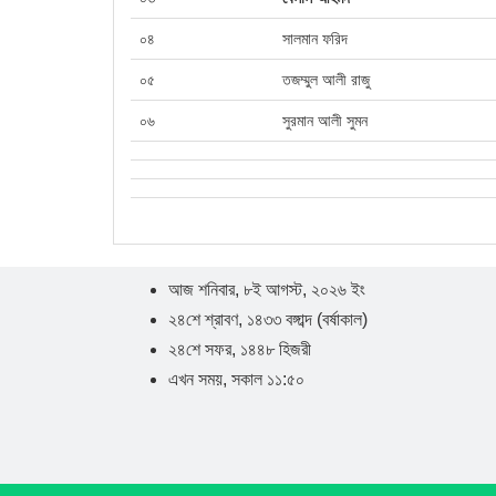
০৪
সালমান ফরিদ
০৫
তজম্মুল আলী রাজু
০৬
সুরমান আলী সুমন
আজ শনিবার, ৮ই আগস্ট, ২০২৬ ইং
২৪শে শ্রাবণ, ১৪৩৩ বঙ্গাব্দ (বর্ষাকাল)
২৪শে সফর, ১৪৪৮ হিজরী
এখন সময়, সকাল ১১:৫০