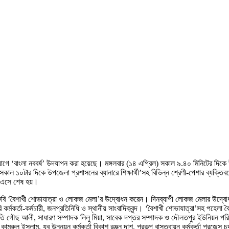
ে ‘বাংলা নববর্ষ’ উদযাপন করা হয়েছে। মঙ্গলবার (১৪ এপ্রিল) সকাল ৯.৪০ মিনিটের দিকে 
সকাল ১০টার দিকে উপজেলা প্রশাসনের ব্যানারে শিক্ষার্থী’সহ বিভিন্ন শ্রেণী-পেশার ব্যক্তিব
ে এসে শেষ হয়।
ুবি ‘বৈশাখী শোভাযাত্রা ও লোকজ মেলা’র উদ্বোধন করেন। দিনব্যাপী লোকজ মেলার উদ্বোধন শেষ
 কর্মকর্তা-কর্মচারী, জনপ্রতিনিধি ও স্থানীয় সাংবাদিকবৃন্দ। ‘বৈশাখী শোভাযাত্রা’সহ পহে
ভাপতি গৌছ আলী, সাধারণ সম্পাদক লিলু মিয়া, সাবেক দপ্তর সম্পাদক ও দৌলতপুর ইউনিয়ন পরি
রুল ইসলাম, যুব উন্নয়ন কর্মকর্তা বিকাশ রঞ্জন দাশ, প্রকল্প বাস্তবায়ন কর্মকর্তা প্রজেস চন্