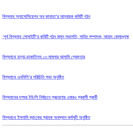
বিশ্বনাথ অ্যাসোসিয়েশন অব কানাডা’র আহ্বায়ক কমিটি গঠন
‘পূর্ব বিশ্বনাথ সোসাইটি’র কমিটি গঠন মামুন সভাপতি, সাহিদ সম্পাদক, আহাদ কোষাধ্যক্ষ
বিশ্বনাথে হত্যা-ডাকাতিসহ ১৩ মামলার আসামি গ্রেফতার
বিশ্বনাথে এনসিপি’র পরিচিতি সভা অনুষ্ঠিত
বিশ্বনাথের দশঘর ইউ/পি নির্বাচনে প্রচারণায় এবারও প্রবাসী প্রার্থী
বিশ্বনাথে ইসলামি ব্যাংকের গ্রাহক অবস্থান কর্মসূচী অনুষ্ঠিত