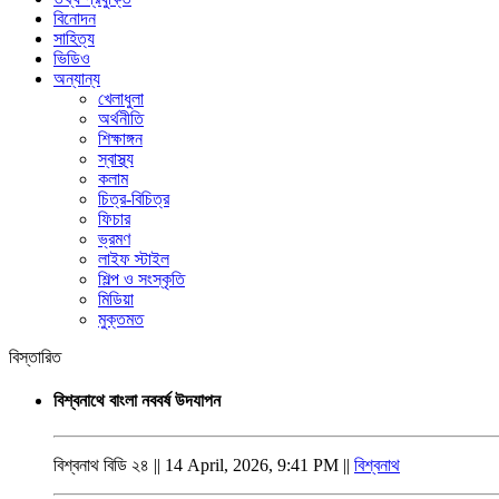
বিনোদন
সাহিত্য
ভিডিও
অন্যান্য
খেলাধুলা
অর্থনীতি
শিক্ষাঙ্গন
স্বাস্থ্য
কলাম
চিত্র-বিচিত্র
ফিচার
ভ্রমণ
লাইফ স্টাইল
শিল্প ও সংস্কৃতি
মিডিয়া
মুক্তমত
বিস্তারিত
বিশ্বনাথে বাংলা নববর্ষ উদযাপন
বিশ্বনাথ বিডি ২৪ || 14 April, 2026, 9:41 PM ||
বিশ্বনাথ