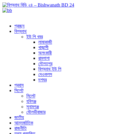
প্রচ্ছদ
বিশ্বনাথ
ইউ পি খবর
লামাকাজী
খাজান্সী
অলংকারী
রামপাশা
দৌলতপুর
বিশ্বনাথ ইউ পি
দেওকলস
দশঘর
প্রবাস
সিলেট
সিলেট
হবিগঞ্জ
সুনামগঞ্জ
মৌলভীবাজার
জাতীয়
আন্তর্জাতিক
রাজনীতি
তথ্য প্রযুক্তি