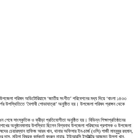
উপজেলা পরিষদ অডিটোরিয়ামে ‘জাতীয় সংগীত’ পরিবেশনের মধ্য দিয়ে ‘বাংলা ১৪৩৩
র্গের উপস্থিতিতে ‘বৈশাখী শোভাযাত্রা’ অনুষ্ঠিত হয়। উপজেলা পরিষদ প্রাঙ্গন থেকে
ে সাংস্কৃতিক ও ক্রীড়া প্রতিযোগীতা অনুষ্ঠিত হয়। বিভিন্ন শিক্ষাপ্রতিষ্ঠানের
লা বৈশাখের অনুষ্ঠানমালায় উপস্থিত ছিলেন বিশ্বনাথ উপজেলা পরিষদের প্রশাসক ও উপজেলা
ষদের চেয়ারম্যান হাফিজ আরব খান, থানার অফিসার ইন-চার্জ (ওসি) গাজী মাহবুবুর রহমান,
দ্র দাস, মহিলা বিষয়ক কর্মকর্তা বদরুন নাহার, ইউআরসি ইন্সট্টাক্টর আজমত উল্লা খান,