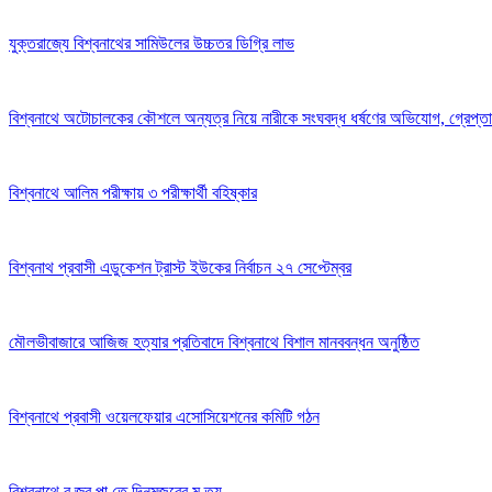
যুক্তরাজ্যে বিশ্বনাথের সামিউলের উচ্চতর ডিগ্রি লাভ
বিশ্বনাথে অটোচালকের কৌশলে অন্যত্র নিয়ে নারীকে সংঘবদ্ধ ধর্ষণের অভিযোগ, গ্রেপ্ত
বিশ্বনাথে আলিম পরীক্ষায় ৩ পরীক্ষার্থী বহিষ্কার
বিশ্বনাথ প্রবাসী এডুকেশন ট্রাস্ট ইউকের নির্বাচন ২৭ সেপ্টেম্বর
মৌলভীবাজারে আজিজ হত্যার প্রতিবাদে বিশ্বনাথে বিশাল মানববন্ধন অনুষ্ঠিত
বিশ্বনাথে প্রবাসী ওয়েলফেয়ার এসোসিয়েশনের কমিটি গঠন
বিশ্বনাথে ব জ্র পা তে দিনমজুরের মু ত্যু