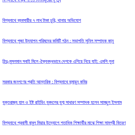
বিশ্বনাথে ব্যবসায়ীর ৭ লাখ টাকা চুরি, থানায় অভিযোগ
বিশ্বনাথে পূজা উদযাপন পরিষদের কমিটি গঠন : সভাপতি সুনিল সম্পাদক কানু
হিন্দু-মুসলমান সবাই মিলে ঐক্যবদ্ধভাবে দেশকে এগিয়ে নিয়ে যাই: এমপি লুনা
সরকার জনগণের প্রতি আন্তরিক : বিশ্বনাথে হুমায়ুন কবির
যুক্তরাজ্য হাল ও ইষ্ট রাইডিং যুবদলের যুগ্ম সাধারণ সম্পাদক হলেন সামছুল ইসলাম
বিশ্বনাথে প্রবাসী বাবুল মিয়ার উদ্যোগে শতাধিক শিক্ষার্থীর মাঝে শিক্ষা সামগ্রী বিতরণ