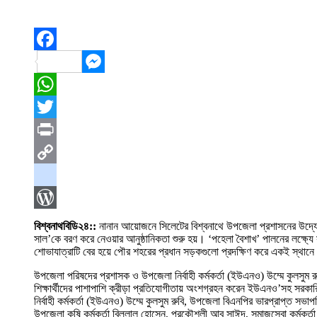
Facebook
Messenger
WhatsApp
Twitter
Print
Copy
Link
blogger_post
WordPress
বিশ্বনাথবিডি২৪::
নানান আয়োজনে সিলেটের বিশ্বনাথে উপজেলা প্রশাসনের উদ্যোগ
সাল’কে বরণ করে নেওয়ার আনুষ্ঠানিকতা শুরু হয়। ‘পহেলা বৈশাখ’ পালনের লক্ষ্যে 
শোভাযাত্রাটি বের হয়ে পৌর শহরের প্রধান সড়কগুলো প্রদক্ষিণ করে একই স্থান
উপজেলা পরিষদের প্রশাসক ও উপজেলা নির্বাহী কর্মকর্তা (ইউএনও) উম্মে কুলসুম র
শিক্ষার্থীদের পাশাপাশি ক্রীড়া প্রতিযোগীতায় অংশগ্রহন করেন ইউএনও’সহ সরকারি
নির্বাহী কর্মকর্তা (ইউএনও) উম্মে কুলসুম রুবি, উপজেলা বিএনপির ভারপ্রাপ্ত স
উপজেলা কৃষি কর্মকর্তা বিল্লাল হোসেন, প্রকৌশলী আবু সাঈদ, সমাজসেবা কর্মকর্তা কাম