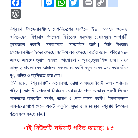
Facebook
Messenger
WhatsApp
Twitter
Print
Copy
blog
Link
WordPress
বিশ্বনাথ উপজেলাবাসীসহ দেশ-বিদেশের সবাইকে ঈদুল আযহার শুভেচ্ছা
জানিয়েছেন, বিশ্বনাথ উপজেলা নির্বাচনের সম্ভাব্য চেয়ারম্যান পদপ্রার্থী,
যুক্তরাজ্য প্রবাসী, সমাজসেবক মোস্তাকিন আলী। তিনি বিশ্বনাথ
উপজেলাবাসীকে ঈদের শুভেচ্ছা জানিয়ে এক শুভেচ্ছা বার্তায় বলেন, পবিত্র ঈদুল
আজহা আমাদের ত্যাগ, মানবতা, ভালোবাসা ও ভ্রাতৃত্বের শিক্ষা দেয়। মহান
আল্লাহ তায়ালা যেন আমাদের সকলের কোরবানি কবুল করেন এবং সবার জীবন
সুখ, শান্তি ও সমৃদ্ধিতে ভরে দেন।
তিনি বলেন, বিশ্বনাথবাসীর ভালোবাসা, দোয়া ও সহযোগিতাই আমার পথচলার
শক্তি। আগামী উপজেলা নির্বাচনে চেয়ারম্যান পদে সম্ভাব্য প্রার্থী হিসেবে
আপনাদের আন্তরিক সমর্থন, পরামর্শ ও দোয়া কামনা করছি। ইনশাআল্লাহ
আপনাদের পাশে থেকে একটি আধুনিক, সুন্দর ও জনবান্ধব বিশ্বনাথ উপজেলা
গঠনে কাজ করতে চাই।
এই নিউজটি সর্বমোট পঠিত হয়েছে:
৮৫