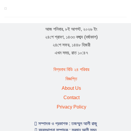
সম্পাদক কানু
হিন্দু-মুসলমান সবাই মিলে ঐক্যবদ্ধভাবে দেশকে এগিয়ে নিয়ে যাই:
এমপি লুনা
আজ শনিবার, ৮ই আগস্ট, ২০২৬ ইং
২৪শে শ্রাবণ, ১৪৩৩ বঙ্গাব্দ (বর্ষাকাল)
সরকার জনগণের প্রতি আন্তরিক : বিশ্বনাথে হুমায়ুন কবির
২৪শে সফর, ১৪৪৮ হিজরী
এখন সময়, রাত ১০:৪৭
যুক্তরাজ্য হাল ও ইষ্ট রাইডিং যুবদলের যুগ্ম সাধারণ সম্পাদক হলেন
বিশ্বনাথ বিডি ২৪ পরিবার
সামছুল ইসলাম
বিজ্ঞপ্তি
About Us
বিশ্বনাথে প্রবাসী বাবুল মিয়ার উদ্যোগে শতাধিক শিক্ষার্থীর মাঝে
Contact
শিক্ষা সামগ্রী বিতরণ
Privacy Policy
যুক্তরাজ্য ‘হাল ও ইস্ট রাইডিং’ যুবদলের পূর্ণাঙ্গ কমিটি : যুগ্ম
সাধারণ সম্পাদক বিশ্বনাথের শাহজাহান
সম্পাদক ও প্রকাশক : তজম্মুল আলী রাজু
ব্যবস্থাপনা সম্পাদক : সুরমান আলী সুমন