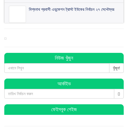
বিশ্বনাথ প্রবাসী এডুকেশন ট্রাস্ট ইউকের নির্বাচন ২৭ সেপ্টেম্বর
মৌলভীবাজারে আজিজ হত্যার প্রতিবাদে বিশ্বনাথে বিশাল মানববন্ধন
অনুষ্ঠিত
বিশ্বনাথে প্রবাসী ওয়েলফেয়ার এসোসিয়েশনের কমিটি গঠন
নিউজ খুঁজুন
খুঁজুন!
বিশ্বনাথে ব জ্র পা তে দিনমজুরের মু ত্যু
আর্কাইভ
বিশ্বনাথে ব্যবসায়ীর ৭ লাখ টাকা চুরি, থানায় অভিযোগ
ফেইসবুক পেইজ
বিশ্বনাথে পূজা উদযাপন পরিষদের কমিটি গঠন : সভাপতি সুনিল