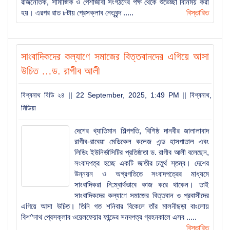
রাজনৈতিক, সামাজিক ও পেশাজীবী সংগঠনের পক্ষ থেকে শুভেচ্ছা বিনিময় করা
হয়। এরপর রাত ৮টায় প্রেসক্লাব নেতৃবৃন্দ .....
বিস্তারিত
বিশ্বনাথের স্থানীয় রাজনীতিতে ইউপি চেয়ারম্যান দয়াল উদ্দিনের
চমক
সাংবাদিকদের কল্যাণে সমাজের বিত্তবানদের এগিয়ে আসা
বিশ্বনাথে বালু ও পাথর দিয়ে সরকারি রাস্তা বন্ধ করে দেওয়ার
উচিত …ড. রাগীব আলী
অভিযোগ
বিশ্বনাথ বিডি ২৪ || 22 September, 2025, 1:49 PM ||
বিশ্বনাথ
,
বিদায় নিলেন সিলেটের ডিসি সারওয়ার আলম, ভারপ্রাপ্ত দায়িত্বে
মিডিয়া
পিংকি সাহা
দেশের খ্যাতিমান শিল্পপতি, বিশিষ্ঠ দানবীর জালালাবাদ
রাগীব-রাবেয়া মেডিকেল কলেজ এন্ড হাসপাতাল এবং
বিশ্বনাথ-জগন্নাথপুর উপ-পরিষদের নির্বাচনে সভাপতি পদে তৈমুছ
লিডিং ইউনির্ভাসিটির প্রতিষ্ঠাতা ড. রাগীব আলী বলেছেন,
সম্পাদক পদে সিতাব নির্বাচিত
সংবাদপত্র হচ্ছে একটি জাতীর চতুর্থ স্তম্ব। দেশের
উন্নয়ন ও অগ্রগতিতে সংবাদপত্রের মাধ্যমে
সাংবাদিকরা নি:ম্বার্থভাবে কাজ করে থাকেন। তাই
বিশ্বনাথে ৩ সাংবাদিক সংগঠনের যৌথ সভা
সাংবাদিকদের কল্যাণে সমাজের বিত্তবান ও প্রবাসীদের
এগিয়ে আসা উচিত। তিনি গত শনিবার বিকেলে তাঁর মালনীছড়া বাংলোয়
বিশ^নাথ প্রেসক্লাব ওয়েলফেয়ার ফান্ডের সনদপত্র গ্রহনকালে এসব .....
বিস্তারিত
বিশ্বনাথে সাংবাদিকদের সাথেে উপজেলা নির্বাহী কর্মকর্তার মতবিনিময়