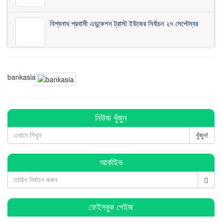
বিশ্বনাথ প্রবাসী এডুকেশন ট্রাস্ট ইউকের নির্বাচন ২৭ সেপ্টেম্বর
মৌলভীবাজারে আজিজ হত্যার প্রতিবাদে বিশ্বনাথে বিশাল মানববন্ধন
অনুষ্ঠিত
bankasia
বিশ্বনাথে প্রবাসী ওয়েলফেয়ার এসোসিয়েশনের কমিটি গঠন
নিউজ খুঁজুন
খুঁজুন!
বিশ্বনাথে ব জ্র পা তে দিনমজুরের মু ত্যু
আর্কাইভ
বিশ্বনাথে ব্যবসায়ীর ৭ লাখ টাকা চুরি, থানায় অভিযোগ
ফেইসবুক পেইজ