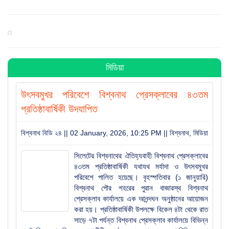
বিশ্বনাথে পূজা উদযাপন পরিষদের কমিটি গঠন : সভাপতি সুনিল
সম্পাদক কানু
হিন্দু-মুসলমান সবাই মিলে ঐক্যবদ্ধভাবে দেশকে এগিয়ে নিয়ে যাই:
এমপি লুনা
মিডিয়া
সরকার জনগণের প্রতি আন্তরিক : বিশ্বনাথে হুমায়ুন কবির
উৎসবমুখর পরিবেশে বিশ্বনাথ প্রেসক্লাবের ৪৩তম
প্রতিষ্ঠাবার্ষিকী উদযাপিত
যুক্তরাজ্য হাল ও ইষ্ট রাইডিং যুবদলের যুগ্ম সাধারণ সম্পাদক হলেন
বিশ্বনাথ বিডি ২৪ || 02 January, 2026, 10:25 PM ||
বিশ্বনাথ
,
মিডিয়া
সামছুল ইসলাম
সিলেটের বিশ্বনাথের ঐতিহ্যবাহী বিশ্বনাথ প্রেসক্লাবের
৪৩তম প্রতিষ্ঠাবার্ষিকী যথাযথ মর্যাদা ও উৎসবমুখর
বিশ্বনাথে প্রবাসী বাবুল মিয়ার উদ্যোগে শতাধিক শিক্ষার্থীর মাঝে
পরিবেশে পালিত হয়েছে। বৃহস্পতিবার (১ জানুয়ারি)
শিক্ষা সামগ্রী বিতরণ
বিশ্বনাথ পৌর শহরের পুরান বাজারস্থ বিশ্বনাথ
প্রেসক্লাব কার্যালয়ে এক আনন্দঘন অনুষ্ঠানের আয়োজন
করা হয়। প্রতিষ্ঠাবার্ষিকী উপলক্ষে বিকেল ৪টা থেকে রাত
যুক্তরাজ্য ‘হাল ও ইস্ট রাইডিং’ যুবদলের পূর্ণাঙ্গ কমিটি : যুগ্ম
সাড়ে ৭টা পর্যন্ত বিশ্বনাথ প্রেসক্লাব কার্যালয়ে বিভিন্ন
সাধারণ সম্পাদক বিশ্বনাথের শাহজাহান