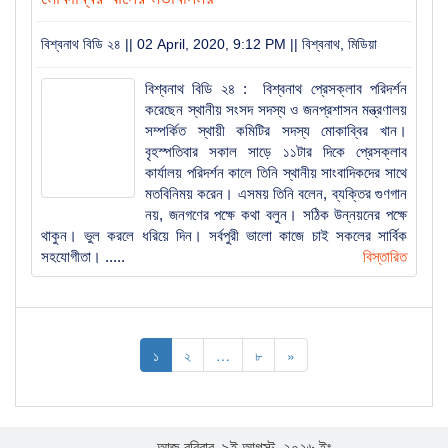
বিশ্বনাথ বিডি ২৪ || 02 April, 2020, 9:12 PM ||
বিশ্বনাথ
,
মিডিয়া
বিশ্বনাথ বিডি ২৪ : বিশ্বনাথ প্রেসক্লাব পরিদর্শন
করেছেন স্থানীয় সংসদ সদস্য ও জনপ্রশাসন মন্ত্রণালয়
সম্পর্কিত স্থায়ী কমিটির সদস্য মোকাব্বির খান।
বৃহস্পতিবার সকাল সাড়ে ১১টার দিকে প্রেসক্লাব
কার্যালয় পরিদর্শন কালে তিনি স্থানীয় সাংবাদিকদের সাথে
মতবিনিময় করেন। এসময় তিনি বলেন, ব্যক্তির গুণগান
নয়, জনগণের পক্ষে কথা বলুন। সঠিক উন্নয়নের পক্ষে
থাকুন। ভুল করলে ধরিয়ে দিন। সর্বপুরী ভালো কাজে চাই সকলের সার্বিক
সহযোগীতা। .....
বিস্তারিত
১
২
…
৮
»
আজ রবিবার, ৯ই আগস্ট, ২০২৬ ইং