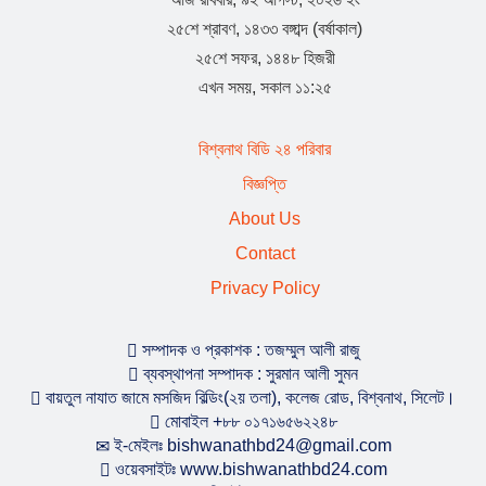
২৫শে শ্রাবণ, ১৪৩৩ বঙ্গাব্দ (বর্ষাকাল)
২৫শে সফর, ১৪৪৮ হিজরী
এখন সময়, সকাল ১১:২৫
বিশ্বনাথ বিডি ২৪ পরিবার
বিজ্ঞপ্তি
About Us
Contact
Privacy Policy
সম্পাদক ও প্রকাশক : তজম্মুল আলী রাজু
ব্যবস্থাপনা সম্পাদক : সুরমান আলী সুমন
বায়তুল নাযাত জামে মসজিদ বিল্ডিং(২য় তলা), কলেজ রোড, বিশ্বনাথ, সিলেট।
মোবাইল +৮৮ ০১৭১৬৫৬২২৪৮
ই-মেইলঃ bishwanathbd24@gmail.com
ওয়েবসাইটঃ www.bishwanathbd24.com