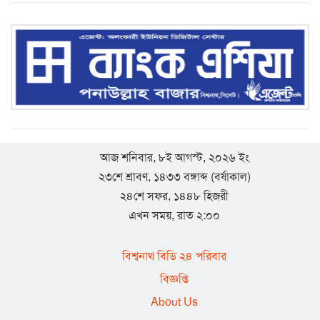
যুক্তরাজ্য হাল ও ইষ্ট রাইডিং যুবদলের যুগ্ম সাধারণ সম্পাদক
হলেন সামছুল ইসলাম
বিশ্বনাথে প্রবাসী বাবুল মিয়ার উদ্যোগে শতাধিক শিক্ষার্থীর
মাঝে শিক্ষা সামগ্রী বিতরণ
যুক্তরাজ্য ‘হাল ও ইস্ট রাইডিং’ যুবদলের পূর্ণাঙ্গ কমিটি : যুগ্ম
আজ শনিবার, ৮ই আগস্ট, ২০২৬ ইং
সাধারণ সম্পাদক বিশ্বনাথের শাহজাহান
২৩শে শ্রাবণ, ১৪৩৩ বঙ্গাব্দ (বর্ষাকাল)
২৪শে সফর, ১৪৪৮ হিজরী
বিশ্বনাথের স্থানীয় রাজনীতিতে ইউপি চেয়ারম্যান দয়াল
এখন সময়, রাত ২:০০
উদ্দিনের চমক
বিশ্বনাথ বিডি ২৪ পরিবার
বিশ্বনাথে বালু ও পাথর দিয়ে সরকারি রাস্তা বন্ধ করে দেওয়ার
বিজ্ঞপ্তি
অভিযোগ
About Us