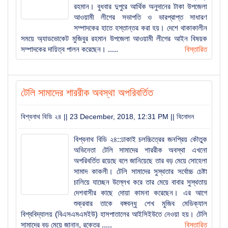
রহমান। বুধবার দুপুরে আর্থিক অনুদানের টাকা উপজেলা
আওয়ামী লীগের সভাপতি ও ভারপ্রাপ্ত সাধারণ
সম্পাদকের হাতে হস্তান্তর করা হয়। দেশে থাকাকালীন
সময়ে অ্যাডভোকেট মুজিবুর রহমান উপজেলা আওয়ামী লীগের আইন বিষয়ক
সম্পাদকের দায়িত্ব পালন করেছেন। .....
বিস্তারিত
টেলি সামাদের শাররীক অবস্থা অপরিবর্তিত
বিশ্বনাথ বিডি ২৪ || 23 December, 2018, 12:31 PM ||
বিনোদন
বিশ্বনাথ বিডি ২৪::ঢাকাই চলচ্চিত্রের জনপ্রিয় কৌতুক
অভিনেতা টেলি সামাদের শাররীক অবস্থা এখনো
অপরিবর্তিত রয়েছে বলে জানিয়েছে তার বড় মেয়ে সোহেলা
সামাদ কাকলী। টেলি সামাদের সুস্থতার সর্বোচ্চ চেষ্টা
চালিয়ে যাচ্ছেন উল্লেখ করে তার মেয়ে বাবার সুস্থতায়
দেশবাসীর কাছে দোয়া কামনা করেছেন। এর আগে
শুক্রবার তাকে বঙ্গবন্ধু শেখ মুজিব মেডিক্যাল
বিশ্ববিদ্যালয় (বিএসএমএমইউ) হাসপাতালের আইসিইউতে নেওয়া হয়। টেলি
সামাদের বড় মেয়ে জানান, রক্তের .....
বিস্তারিত