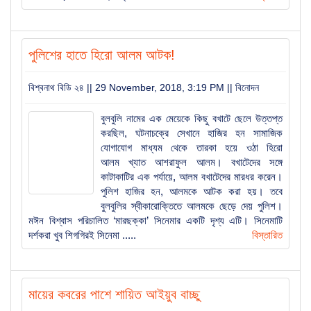
পুলিশের হাতে হিরো আলম আটক!
বিশ্বনাথ বিডি ২৪ || 29 November, 2018, 3:19 PM ||
বিনোদন
বুলবুলি নামের এক মেয়েকে কিছু বখাটে ছেলে উত্তপ্ত
করছিল, ঘটনাচক্রে সেখানে হাজির হন সামাজিক
যোগাযোগ মাধ্যম থেকে তারকা হয়ে ওঠা হিরো
আলম খ্যাত আশরাফুল আলম। বখাটেদের সঙ্গে
কাটাকাটির এক পর্যায়ে, আলম বখাটেদের মারধর করেন।
পুলিশ হাজির হন, আলমকে আটক করা হয়। তবে
বুলবুলির স্বীকারোক্তিতে আলমকে ছেড়ে দেয় পুলিশ।
মঈন বিশ্বাস পরিচালিত ‘মারছক্কা’ সিনেমার একটি দৃশ্য এটি। সিনেমাটি
দর্শকরা খুব শিগগিরই সিনেমা .....
বিস্তারিত
মায়ের কবরের পাশে শায়িত আইয়ুব বাচ্ছু