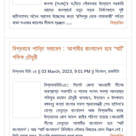
জনপদ (সওজ)’র ভ‚মিতে পৌরসভার উদ্যোগে সরকারি
যুক্তরাজ্য ‘হাল ও ইস্ট রাইডিং’ যুবদলের পূর্ণাঙ্গ কমিটি : যুগ্ম
বরাদ্ধে জনস্বার্থে নতুন সড়ক নির্মাণকালে সৃষ্ট
সাধারণ সম্পাদক বিশ্বনাথের শাহজাহান
জটিলতাসহ অবৈধ স্থাপনা উচ্ছেদের জন্য ‘রশিদপুর থেকে লামাকাজী’ পর্যন্ত
থাকা সওজের জায়গার সীমানা দ্রæত .....
বিস্তারিত
বিশ্বনাথের স্থানীয় রাজনীতিতে ইউপি চেয়ারম্যান দয়াল উদ্দিনের
চমক
বিশ্বনাথে শান্তি সমাবেশ : আগামীর বাংলাদেশ হবে ‘স্মার্ট’
বিশ্বনাথে বালু ও পাথর দিয়ে সরকারি রাস্তা বন্ধ করে দেওয়ার
শফিক চৌধুরী
অভিযোগ
বিশ্বনাথ বিডি ২৪ || 03 March, 2023, 9:01 PM ||
বিনোদন
,
রাজনীতি
বিদায় নিলেন সিলেটের ডিসি সারওয়ার আলম, ভারপ্রাপ্ত দায়িত্বে
বিশ্বনাথবিডি২৪:: সিলেট জেলা আওয়ামী লীগের
পিংকি সাহা
ভারপ্রাপ্ত সভাপতি ও সাবেক সংসদ সদস্য আলহাজ্ব
শফিকুর রহমান চৌধুরী বলেছেন, উন্নয়ন ও উৎপাদনে
বিশ্বনাথ-জগন্নাথপুর উপ-পরিষদের নির্বাচনে সভাপতি পদে তৈমুছ
বঙ্গবন্ধু কন্যা বাংলার সফল প্রধানমন্ত্রী শেখ হাসিনা’র
সম্পাদক পদে সিতাব নির্বাচিত
যোগ্য নেতৃত্বে বাংলাদেশ আজ বিশ্ববাসীর কাছে
উন্নয়নের রোল মডেল রাষ্ট্রে পরিণত হয়েছে।আওয়ামী
লীগের নেতৃত্বে আগামীর বাংলাদেশ হবে ‘স্মার্ট
বিশ্বনাথে ৩ সাংবাদিক সংগঠনের যৌথ সভা
বাংলাদেশ’। আর ‘স্মার্ট বাংলাদেশ’ বিনির্মানে নৌকার বিজয়ের কোন বিকল্প নেই।
তিনি আরো বলেন, বিএনপি-জামায়াতের মতো মানুষ .....
বিস্তারিত