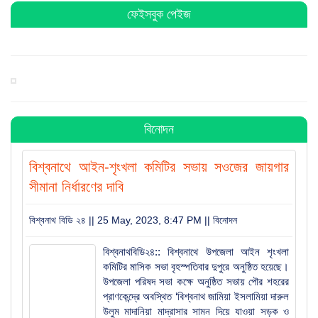
ফেইসবুক পেইজ
বিশ্বনাথে পূজা উদযাপন পরিষদের কমিটি গঠন : সভাপতি সুনিল
সম্পাদক কানু
হিন্দু-মুসলমান সবাই মিলে ঐক্যবদ্ধভাবে দেশকে এগিয়ে নিয়ে যাই:
এমপি লুনা
বিনোদন
সরকার জনগণের প্রতি আন্তরিক : বিশ্বনাথে হুমায়ুন কবির
বিশ্বনাথে আইন-শৃংখলা কমিটির সভায় সওজের জায়গার
সীমানা নির্ধারণের দাবি
যুক্তরাজ্য হাল ও ইষ্ট রাইডিং যুবদলের যুগ্ম সাধারণ সম্পাদক হলেন
বিশ্বনাথ বিডি ২৪ || 25 May, 2023, 8:47 PM ||
বিনোদন
সামছুল ইসলাম
বিশ্বনাথবিডি২৪:: বিশ্বনাথে উপজেলা আইন শৃংখলা
কমিটির মাসিক সভা বৃহস্পতিবার দুপুরে অনুষ্ঠিত হয়েছে।
বিশ্বনাথে প্রবাসী বাবুল মিয়ার উদ্যোগে শতাধিক শিক্ষার্থীর মাঝে
উপজেলা পরিষদ সভা কক্ষে অনুষ্ঠিত সভায় পৌর শহরের
শিক্ষা সামগ্রী বিতরণ
প্রাণকেন্দ্রে অবস্থিত ‘বিশ্বনাথ জামিয়া ইসলামিয়া দারুল
উলুম মাদানিয়া মাদ্রাসার সামন দিয়ে যাওয়া সড়ক ও