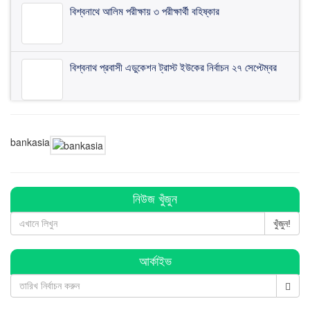
বিশ্বনাথে আলিম পরীক্ষায় ৩ পরীক্ষার্থী বহিষ্কার
বিশ্বনাথ প্রবাসী এডুকেশন ট্রাস্ট ইউকের নির্বাচন ২৭ সেপ্টেম্বর
মৌলভীবাজারে আজিজ হত্যার প্রতিবাদে বিশ্বনাথে বিশাল মানববন্ধন
অনুষ্ঠিত
bankasia
বিশ্বনাথে প্রবাসী ওয়েলফেয়ার এসোসিয়েশনের কমিটি গঠন
নিউজ খুঁজুন
খুঁজুন!
বিশ্বনাথে ব জ্র পা তে দিনমজুরের মু ত্যু
আর্কাইভ
বিশ্বনাথে ব্যবসায়ীর ৭ লাখ টাকা চুরি, থানায় অভিযোগ