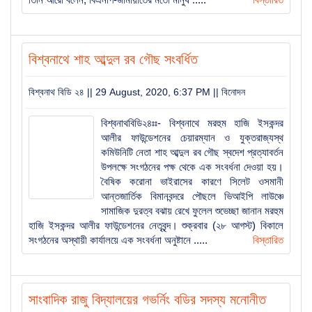
বিশ্বনাথে সাংবাদিকদের সাথেে উপজেলা নির্বাহী কর্মকর্তার মতবিনিময়
বিশ্বনাথে শাহ আব্দুল রব গৌছ সংবর্ধিত
বিশ্বনাথ অ্যাসোসিয়েশন অব কানাডা’র আহ্বায়ক কমিটি গঠন
বিশ্বনাথ বিডি ২৪ || 29 August, 2020, 6:37 PM ||
বিনোদন
বিশ্বনাথবিডি২৪ঃঃ- বিশ্বনাথে মরহুম হাজি ইসকন্দর
আলীর ফাউন্ডেশনের চেয়ারম্যান ও যুক্তরাজ্যস্থ
‘পূর্ব বিশ্বনাথ সোসাইটি’র কমিটি গঠন মামুন সভাপতি, সাহিদ
কমিউনিটি নেতা শাহ আব্দুল রব গৌছ স্বদেশ প্রত্যাবর্তন
সম্পাদক, আহাদ কোষাধ্যক্ষ
উপলক্ষে সংগঠনের পক্ষ থেকে এক সংবর্ধনা দেওয়া হয়।
বৈষিক করোনা ভাইরাসের কারণে সিলেট ওসমানী
আন্তজার্তিক বিমানবন্দরে পৌছলে ভিআইপি লাউঞ্চে
বিশ্বনাথে হত্যা-ডাকাতিসহ ১৩ মামলার আসামি গ্রেফতার
সামাজিক দুরত্ব বঝায় রেখে ফুলেল শুভেচ্ছা জানান মরহুম
হাজি ইসকন্দর আলীর ফাউন্ডেশনের নেতৃবৃন্দ। শুক্রবার (২৮ আগস্ট) বিকালে
সংগঠনের অস্থায়ী কার্যালয়ে এক সংবর্ধনা অনুষ্টানে .....
বিস্তারিত
বিশ্বনাথে এনসিপি’র পরিচিতি সভা অনুষ্ঠিত
সাংবাদিক রাজু বিদ্যালয়ের গভর্নিং বডির সদস্য মনোনীত