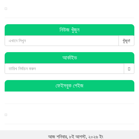
বিশ্বনাথে প্রবাসী ওয়েলফেয়ার এসোসিয়েশনের কমিটি গঠন
বিশ্বনাথে ব জ্র পা তে দিনমজুরের মু ত্যু
নিউজ খুঁজুন
খুঁজুন!
বিশ্বনাথে ব্যবসায়ীর ৭ লাখ টাকা চুরি, থানায় অভিযোগ
আর্কাইভ
বিশ্বনাথে পূজা উদযাপন পরিষদের কমিটি গঠন : সভাপতি সুনিল
সম্পাদক কানু
ফেইসবুক পেইজ
হিন্দু-মুসলমান সবাই মিলে ঐক্যবদ্ধভাবে দেশকে এগিয়ে নিয়ে যাই:
এমপি লুনা
সরকার জনগণের প্রতি আন্তরিক : বিশ্বনাথে হুমায়ুন কবির
আজ শনিবার, ৮ই আগস্ট, ২০২৬ ইং