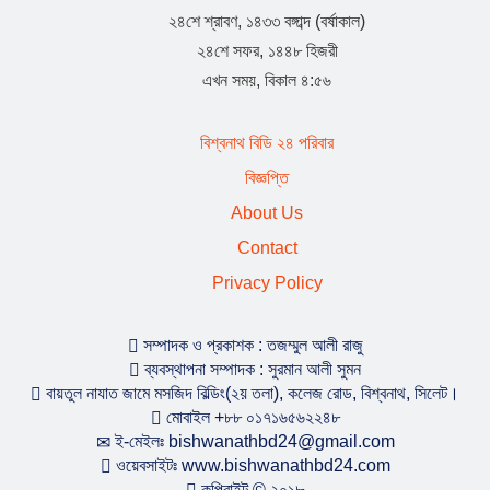
২৪শে শ্রাবণ, ১৪৩৩ বঙ্গাব্দ (বর্ষাকাল)
যুক্তরাজ্য হাল ও ইষ্ট রাইডিং যুবদলের যুগ্ম সাধারণ সম্পাদক হলেন
২৪শে সফর, ১৪৪৮ হিজরী
সামছুল ইসলাম
এখন সময়, বিকাল ৪:৫৬
বিশ্বনাথে প্রবাসী বাবুল মিয়ার উদ্যোগে শতাধিক শিক্ষার্থীর মাঝে
বিশ্বনাথ বিডি ২৪ পরিবার
শিক্ষা সামগ্রী বিতরণ
বিজ্ঞপ্তি
About Us
যুক্তরাজ্য ‘হাল ও ইস্ট রাইডিং’ যুবদলের পূর্ণাঙ্গ কমিটি : যুগ্ম
Contact
সাধারণ সম্পাদক বিশ্বনাথের শাহজাহান
Privacy Policy
বিশ্বনাথের স্থানীয় রাজনীতিতে ইউপি চেয়ারম্যান দয়াল উদ্দিনের
চমক
সম্পাদক ও প্রকাশক : তজম্মুল আলী রাজু
ব্যবস্থাপনা সম্পাদক : সুরমান আলী সুমন
বায়তুল নাযাত জামে মসজিদ বিল্ডিং(২য় তলা), কলেজ রোড, বিশ্বনাথ, সিলেট।
বিশ্বনাথে বালু ও পাথর দিয়ে সরকারি রাস্তা বন্ধ করে দেওয়ার
মোবাইল +৮৮ ০১৭১৬৫৬২২৪৮
অভিযোগ
ই-মেইলঃ bishwanathbd24@gmail.com
ওয়েবসাইটঃ www.bishwanathbd24.com
কপিরাইট © ২০১৮