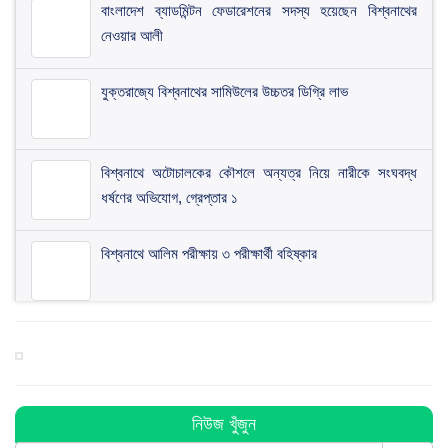
​বাংলাদেশ ব্যাডমিন্টন ফেডারেশনের সদস্য হয়েছেন বিশ্বনাথের
নেওয়ার আলী
যুক্তরাজ্যে বিশ্বনাথের সামিউলের উচ্চতর ডিগ্রি লাভ
বিশ্বনাথে অটোচালকের কৌশলে অন্যত্র নিয়ে নারীকে সংঘবদ্ধ
ধর্ষণের অভিযোগ, গ্রেপ্তার ১
বিশ্বনাথে আলিম পরীক্ষায় ৩ পরীক্ষার্থী বহিষ্কার
বিশ্বনাথ প্রবাসী এডুকেশন ট্রাস্ট ইউকের নির্বাচন ২৭ সেপ্টেম্বর
মৌলভীবাজারে আজিজ হত্যার প্রতিবাদে বিশ্বনাথে বিশাল মানববন্ধন
নিউজ খুঁজুন
অনুষ্ঠিত