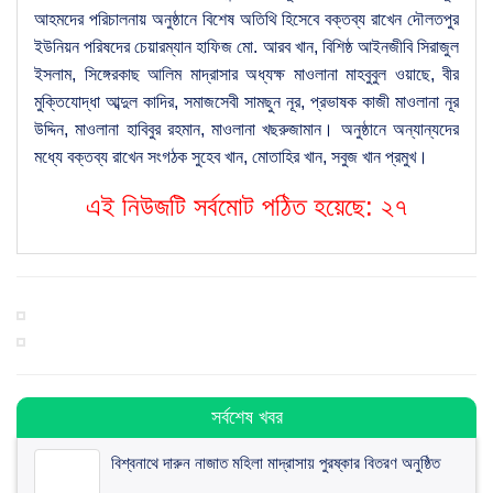
আহমদের পরিচালনায় অনুষ্ঠানে বিশেষ অতিথি হিসেবে বক্তব্য রাখেন দৌলতপুর
ইউনিয়ন পরিষদের চেয়ারম্যান হাফিজ মো. আরব খান, বিশিষ্ঠ আইনজীবি সিরাজুল
ইসলাম, সিঙ্গেরকাছ আলিম মাদ্রাসার অধ্যক্ষ মাওলানা মাহবুবুল ওয়াছে, বীর
মুক্তিযোদ্ধা আব্দুল কাদির, সমাজসেবী সামছুন নূর, প্রভাষক কাজী মাওলানা নূর
উদ্দিন, মাওলানা হাবিবুর রহমান, মাওলানা খছরুজামান। অনুষ্ঠানে অন্যান্যদের
মধ্যে বক্তব্য রাখেন সংগঠক সুহেব খান, মোতাহির খান, সবুজ খান প্রমুখ।
এই নিউজটি সর্বমোট পঠিত হয়েছে:
২৭
সর্বশেষ খবর
বিশ্বনাথে দারুন নাজাত মহিলা মাদ্রাসায় পুরষ্কার বিতরণ অনুষ্ঠিত