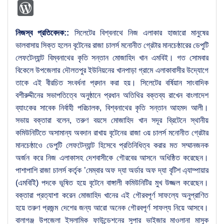
Link
WordPress
নিজস্ব প্রতিবেদক::
সিলেটের বিশ্বনাথে নিজ এলাকার হাজারো মানুষের
ভালবাসায় সিক্ত হলেন বৃটেনের রাজা চালর্স মনোনীত গ্রেটার মানচেষ্ঠারের ডেপুটি
লেফটেন্যান্ট বিম্বনাথের কৃতি সন্তান মোজাহিদ খান এমবিই। গত সোমবার
বিকেলে উপজেলার দৌলতপুর ইউনিয়নের খানপাড়া গ্রামে এলাকাবাসীর উদ্যোগে
তাকে এই বীরচিত সংবর্ধনা প্রদান করা হয়। সিলেটের বর্ষিয়ান সাংবাদিক
বশীরুদ্দীনের সভাপতিত্বে অনুষ্ঠানে প্রধান অতিথির বক্তব্য রাখেন বাংলাদেশ
ব্যাংকের সাবেক নির্বাহী পরিচালক, বিশ্বনাথের কৃতি সন্তান আহমদ আলী।
সভায় বক্তারা বলেন, তরুণ বয়সে মোজাহিদ খান সদূর ব্রিটেনে স্থানীয়
কমিউনিটিতে অসামান্য অবদান রাখায় বৃটেনের রাজা ৩য় চালর্স মনোনীত গ্রেটার
মানচেষ্ঠাওে ডেপুটি লেফটেন্যান্ট হিসেবে প্রতিনিধিত্ব করার মত সম্মানজনক
অর্জন করে নিজ এলাকাসহ দেশবাসীকে গৌরবের আসনে অধিষ্ঠিত করেছেন।
পাশাপাশি রাজা চালর্স কর্তৃক ’মেম্বার অফ দ্যা অর্ডার অফ দ্যা বৃটিশ এ্যাম্পায়ার
(এমবিইি) পদকে ভূষিত হয়ে বৃটেনে বাঙ্গালী কমিউনিটির মুখ উজ্জল করেছেন।
বক্তারা প্রত্যাশা করেন মোজাহিদ খানের এই গৌরবপূর্ণ সাফল্যে অনুপ্রাণিত
হয়ে তরুণ প্রজন্ম দেশের জন্য আরো অনেক গৌরবপূর্ণ সাফল্য নিয়ে আসবে।
বালাগঞ্জ উপজেলা ইসলামিক ফাউন্ডেশনের সুপার ভাইজার মাওলানা মাসুক