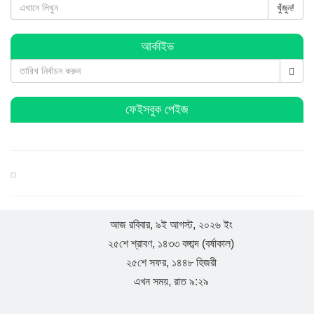
খুঁজুন!
বিশ্বনাথে প্রবাসী ওয়েলফেয়ার এসোসিয়েশনের কমিটি গঠন
আর্কাইভ
বিশ্বনাথে ব জ্র পা তে দিনমজুরের মু ত্যু
ফেইসবুক পেইজ
বিশ্বনাথে ব্যবসায়ীর ৭ লাখ টাকা চুরি, থানায় অভিযোগ
বিশ্বনাথে পূজা উদযাপন পরিষদের কমিটি গঠন : সভাপতি সুনিল
সম্পাদক কানু
আজ রবিবার, ৯ই আগস্ট, ২০২৬ ইং
২৫শে শ্রাবণ, ১৪৩৩ বঙ্গাব্দ (বর্ষাকাল)
হিন্দু-মুসলমান সবাই মিলে ঐক্যবদ্ধভাবে দেশকে এগিয়ে নিয়ে যাই:
২৫শে সফর, ১৪৪৮ হিজরী
এমপি লুনা
এখন সময়, রাত ৯:২৯