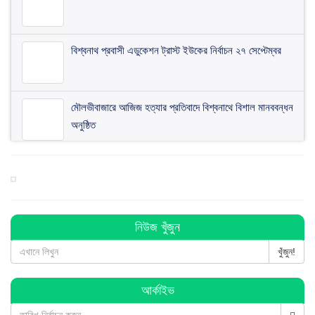
বিশ্বনাথ প্রবাসী এডুকেশন ট্রাস্ট ইউকের নির্বাচন ২৭ সেপ্টেম্বর
মৌলভীবাজারে আজিজ হত্যার প্রতিবাদে বিশ্বনাথে বিশাল মানববন্ধন
অনুষ্ঠিত
বিশ্বনাথে প্রবাসী ওয়েলফেয়ার এসোসিয়েশনের কমিটি গঠন
বিশ্বনাথে ব জ্র পা তে দিনমজুরের মু ত্যু
নিউজ খুঁজুন
খুঁজুন!
বিশ্বনাথে ব্যবসায়ীর ৭ লাখ টাকা চুরি, থানায় অভিযোগ
আর্কাইভ