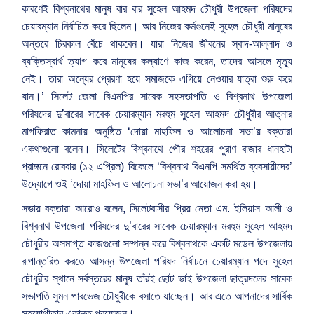
কারণেই বিশ্বনাথের মানুষ বার বার সুহেল আহমদ চৌধুরী উপজেলা পরিষদের
চেয়ারম্যান নির্বাচিত করে ছিলেন। আর নিজের কর্মগুনেই সুহেল চৌধুরী মানুষের
অন্তরে চিরকাল বেঁচে থাকবেন। যারা নিজের জীবনের স্বাদ-আল্লাদ ও
ব্যক্তিস্বার্থ ত্যাগ করে মানুষের কল্যাণে কাজ করেন, তাদের আসলে মৃত্যু
নেই। তারা অন্যের প্রেরণা হয়ে সমাজকে এগিয়ে নেওয়ার যাত্রা শুরু করে
যান।’ সিলেট জেলা বিএনপির সাবেক সহসভাপতি ও বিশ্বনাথ উপজেলা
পরিষদের দু’বারের সাবেক চেয়ারম্যান মরহুম সুহেল আহমদ চৌধুরীর আত্নার
মাগফিরাত কামনায় অনুষ্ঠিত ‘দোয়া মাহফিল ও আলোচনা সভা’য় বক্তারা
একথাগুলো বলেন। সিলেটের বিশ্বনাথে পৌর শহরের পুরাণ বাজার ধানহাটা
প্রাঙ্গনে রোববার (১২ এপ্রিল) বিকেলে ‘বিশ্বনাথ বিএনপি সমর্থিত ব্যবসায়ীদের’
উদ্যোগে ওই ‘দোয়া মাহফিল ও আলোচনা সভা’র আয়োজন করা হয়।
সভায় বক্তারা আরোও বলেন, সিলেটবাসীর প্রিয় নেতা এম. ইলিয়াস আলী ও
বিশ্বনাথ উপজেলা পরিষদের দু’বারের সাবেক চেয়ারম্যান মরহুম সুহেল আহমদ
চৌধুরীর অসমাপ্ত কাজগুলো সম্পন্ন করে বিশ্বনাথকে একটি মডেল উপজেলায়
রূপান্তরিত করতে আসন্ন উপজেলা পরিষদ নির্বাচনে চেয়ারম্যান পদে সুহেল
চৌধুরীর স্থানে সর্বস্তরের মানুষ তাঁরই ছোট ভাই উপজেলা ছাত্রদলের সাবেক
সভাপতি সুমন পারভেজ চৌধুরীকে বসাতে যাচ্ছেন। আর এতে আপনাদের সার্বিক
সহযোগীতার একান্ত প্রয়োজন।