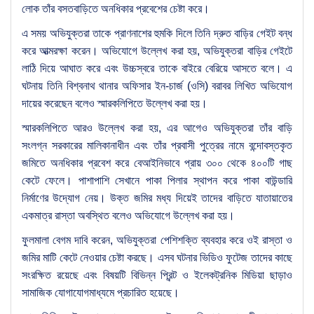
লোক তাঁর বসতবাড়িতে অনধিকার প্রবেশের চেষ্টা করে।
এ সময় অভিযুক্তরা তাকে প্রাণনাশের হুমকি দিলে তিনি দ্রুত বাড়ির গেইট বন্ধ
করে আত্মরক্ষা করেন। অভিযোগে উল্লেখ করা হয়, অভিযুক্তরা বাড়ির গেইটে
লাঠি দিয়ে আঘাত করে এবং উচ্চস্বরে তাকে বাইরে বেরিয়ে আসতে বলে। এ
ঘটনায় তিনি বিশ্বনাথ থানার অফিসার ইন-চার্জ (ওসি) বরাবর লিখিত অভিযোগ
দায়ের করেছেন বলেও স্মারকলিপিতে উল্লেখ করা হয়।
স্মারকলিপিতে আরও উল্লেখ করা হয়, এর আগেও অভিযুক্তরা তাঁর বাড়ি
সংলগ্ন সরকারের মালিকানাধীন এবং তাঁর প্রবাসী পুত্রের নামে বন্দোবস্তকৃত
জমিতে অনধিকার প্রবেশ করে বেআইনিভাবে প্রায় ৩০০ থেকে ৪০০টি গাছ
কেটে ফেলে। পাশাপাশি সেখানে পাকা পিলার স্থাপন করে পাকা বাউন্ডারি
নির্মাণের উদ্যোগ নেয়। উক্ত জমির মধ্য দিয়েই তাদের বাড়িতে যাতায়াতের
একমাত্র রাস্তা অবস্থিত বলেও অভিযোগে উল্লেখ করা হয়।
ফুলমালা বেগম দাবি করেন, অভিযুক্তরা পেশিশক্তি ব্যবহার করে ওই রাস্তা ও
জমির মাটি কেটে নেওয়ার চেষ্টা করছে। এসব ঘটনার ভিডিও ফুটেজ তাদের কাছে
সংরক্ষিত রয়েছে এবং বিষয়টি বিভিন্ন প্রিন্ট ও ইলেকট্রনিক মিডিয়া ছাড়াও
সামাজিক যোগাযোগমাধ্যমে প্রচারিত হয়েছে।