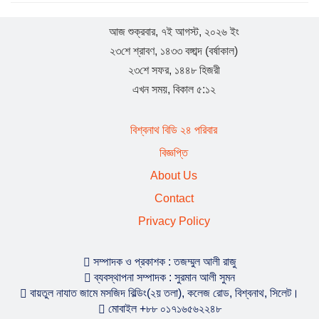
যুক্তরাজ্য হাল ও ইষ্ট রাইডিং যুবদলের যুগ্ম সাধারণ সম্পাদক হলেন
সামছুল ইসলাম
আজ শুক্রবার, ৭ই আগস্ট, ২০২৬ ইং
২৩শে শ্রাবণ, ১৪৩৩ বঙ্গাব্দ (বর্ষাকাল)
বিশ্বনাথে প্রবাসী বাবুল মিয়ার উদ্যোগে শতাধিক শিক্ষার্থীর মাঝে
২৩শে সফর, ১৪৪৮ হিজরী
শিক্ষা সামগ্রী বিতরণ
এখন সময়, বিকাল ৫:১২
যুক্তরাজ্য ‘হাল ও ইস্ট রাইডিং’ যুবদলের পূর্ণাঙ্গ কমিটি : যুগ্ম
বিশ্বনাথ বিডি ২৪ পরিবার
সাধারণ সম্পাদক বিশ্বনাথের শাহজাহান
বিজ্ঞপ্তি
About Us
বিশ্বনাথের স্থানীয় রাজনীতিতে ইউপি চেয়ারম্যান দয়াল উদ্দিনের
Contact
চমক
Privacy Policy
বিশ্বনাথে বালু ও পাথর দিয়ে সরকারি রাস্তা বন্ধ করে দেওয়ার
অভিযোগ
সম্পাদক ও প্রকাশক : তজম্মুল আলী রাজু
ব্যবস্থাপনা সম্পাদক : সুরমান আলী সুমন
বায়তুল নাযাত জামে মসজিদ বিল্ডিং(২য় তলা), কলেজ রোড, বিশ্বনাথ, সিলেট।
বিদায় নিলেন সিলেটের ডিসি সারওয়ার আলম, ভারপ্রাপ্ত দায়িত্বে
মোবাইল +৮৮ ০১৭১৬৫৬২২৪৮
পিংকি সাহা