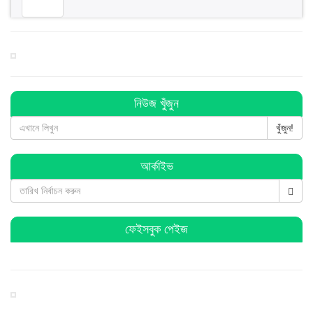
বিশ্বনাথে ব জ্র পা তে দিনমজুরের মু ত্যু
বিশ্বনাথে ব্যবসায়ীর ৭ লাখ টাকা চুরি, থানায় অভিযোগ
নিউজ খুঁজুন
খুঁজুন!
বিশ্বনাথে পূজা উদযাপন পরিষদের কমিটি গঠন : সভাপতি সুনিল
আর্কাইভ
সম্পাদক কানু
হিন্দু-মুসলমান সবাই মিলে ঐক্যবদ্ধভাবে দেশকে এগিয়ে নিয়ে যাই:
এমপি লুনা
ফেইসবুক পেইজ
সরকার জনগণের প্রতি আন্তরিক : বিশ্বনাথে হুমায়ুন কবির