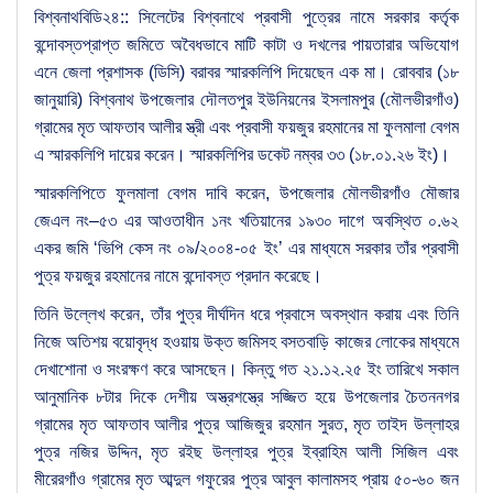
বিশ্বনাথবিডি২৪:: সিলেটের বিশ্বনাথে প্রবাসী পুত্রের নামে সরকার কর্তৃক
বন্দোবস্তপ্রাপ্ত জমিতে অবৈধভাবে মাটি কাটা ও দখলের পায়তারার অভিযোগ
এনে জেলা প্রশাসক (ডিসি) বরাবর স্মারকলিপি দিয়েছেন এক মা। রোববার (১৮
জানুয়ারি) বিশ্বনাথ উপজেলার দৌলতপুর ইউনিয়নের ইসলামপুর (মৌলভীরগাঁও)
গ্রামের মৃত আফতাব আলীর স্ত্রী এবং প্রবাসী ফয়জুর রহমানের মা ফুলমালা বেগম
এ স্মারকলিপি দায়ের করেন। স্মারকলিপির ডকেট নম্বর ৩৩ (১৮.০১.২৬ ইং)।
স্মারকলিপিতে ফুলমালা বেগম দাবি করেন, উপজেলার মৌলভীরগাঁও মৌজার
জেএল নং–৫৩ এর আওতাধীন ১নং খতিয়ানের ১৯৩০ দাগে অবস্থিত ০.৬২
একর জমি ‘ভিপি কেস নং ০৯/২০০৪-০৫ ইং’ এর মাধ্যমে সরকার তাঁর প্রবাসী
পুত্র ফয়জুর রহমানের নামে বন্দোবস্ত প্রদান করেছে।
তিনি উল্লেখ করেন, তাঁর পুত্র দীর্ঘদিন ধরে প্রবাসে অবস্থান করায় এবং তিনি
নিজে অতিশয় বয়োবৃদ্ধ হওয়ায় উক্ত জমিসহ বসতবাড়ি কাজের লোকের মাধ্যমে
দেখাশোনা ও সংরক্ষণ করে আসছেন। কিন্তু গত ২১.১২.২৫ ইং তারিখে সকাল
আনুমানিক ৮টার দিকে দেশীয় অস্ত্রশস্ত্রে সজ্জিত হয়ে উপজেলার চৈতননগর
গ্রামের মৃত আফতাব আলীর পুত্র আজিজুর রহমান সুরত, মৃত তাইদ উল্লাহর
পুত্র নজির উদ্দিন, মৃত রইছ উল্লাহর পুত্র ইব্রাহিম আলী সিজিল এবং
মীরেরগাঁও গ্রামের মৃত আব্দুল গফুরের পুত্র আবুল কালামসহ প্রায় ৫০-৬০ জন