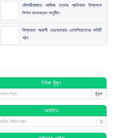
মৌলভীবাজারে আজিজ হত্যার প্রতিবাদে বিশ্বনাথে
বিশাল মানববন্ধন অনুষ্ঠিত
বিশ্বনাথে প্রবাসী ওয়েলফেয়ার এসোসিয়েশনের কমিটি
গঠন
বিশ্বনাথে ব জ্র পা তে দিনমজুরের মু ত্যু
বিশ্বনাথে ব্যবসায়ীর ৭ লাখ টাকা চুরি, থানায় অভিযোগ
নিউজ খুঁজুন
খুঁজুন!
বিশ্বনাথে পূজা উদযাপন পরিষদের কমিটি গঠন : সভাপতি
আর্কাইভ
সুনিল সম্পাদক কানু
হিন্দু-মুসলমান সবাই মিলে ঐক্যবদ্ধভাবে দেশকে এগিয়ে
নিয়ে যাই: এমপি লুনা