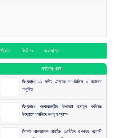
াহিত্য
ভিডিও
অন্যান্য
সর্বশেষ খবর
বিশ্বনাথে ১১ দলীয় ঐক্যের গণ-মিছিল ও সমাবেশ
অনুষ্ঠিত
বিশ্বনাথে প্রধানমন্ত্রীর উপদেষ্টা হুমায়ূন কবিরের
উদ্যোগে মসজিদে নলকূপ স্থাপন
সিলেট শাহজালাল হাউজিং এস্টেটস উপশহর প্রবাসী