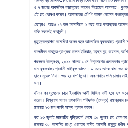
নিজস্ব প্রতিবেদক:: সিলেটের বিশ্বনাথের বহুল আলোচিত চাউলধনী হা
ও ৭ জনের যাবজ্জীবন কারাদন্ডের আদেশ দিয়েছেন আদালত। বুধবার
এই রায় থোষণা করেন। আদালতের এপিপি কামাল হোসেন গণমাধ্যমক
এছাড়াও, আরও ১৭ জন আসামীকে ২ বছর করে কারাদন্ডের আদেশ
বাকি সকলেই কারাবন্দী।
মৃত্যুদন্ডপ্রাপ্ত আসামীরা হলেন বহুল আলোচিত যুক্তরাজ্য প্রব
যাবজ্জীবন কারাদন্ডপ্রাপ্তরা হলেন ইলিয়াছ, আব্দুন নুর, জয়নাল
প্রসঙ্গত উল্লেখ্য, ২০২১ সালের ১ মে বিশ্বনাথের চৈতননগর গ্রা
যান যুক্তরাজ্য প্রবাসী সাইফুল আলম। এ সময় তাকে বাধা দেন একই
ছাত্র সুমেল মিয়া। শুরু হয় বাগবিতন্ডা। এক পর্যায়ে গুলি চালান স
জন।
ঘটনার পর সুমেলের চাচা ইব্রাহিম আলী সিজিল বাদী হয়ে ২৭ জনে
করেন। বিশ্বনাথ থানার তৎকালিন পরিদর্শক (তদন্ত) রমাপ্রসাদ চক
মামলায় ২৩ জন সাক্ষী সাক্ষ্য প্রদান করেন।
গত ১৩ জুলাই মামলাটির যুক্তিতর্ক শেষে ৩০ জুলাই রায় ঘোষণ
মামলার ৩২ আসামির মধ্যে এজাহার নামীয় আসামী মামুনুর রশী