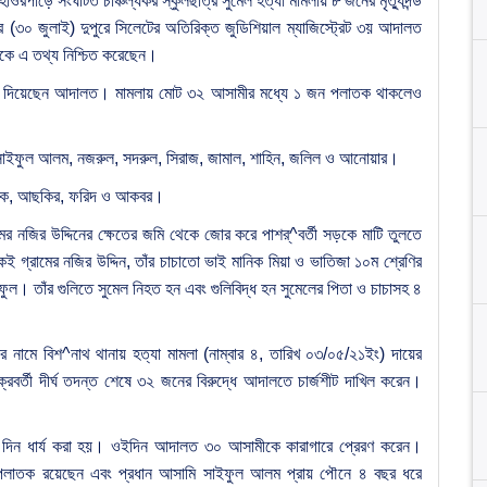
ওরপাড়ে সংঘটিত চাঞ্চল্যকর স্কুলছাত্র সুমেল হত্যা মামলায় ৮ জনের মৃত্যুদন্ড
 (৩০ জুলাই) দুপুরে সিলেটের অতিরিক্ত জুডিশিয়াল ম্যাজিস্ট্রেট ৩য় আদালত
ে এ তথ্য নিশ্চিত করেছেন।
 দিয়েছেন আদালত। মামলায় মোট ৩২ আসামীর মধ্যে ১ জন পলাতক থাকলেও
াসী সাইফুল আলম, নজরুল, সদরুল, সিরাজ, জামাল, শাহিন, জলিল ও আনোয়ার।
, আশিক, আছকির, ফরিদ ও আকবর।
মের নজির উদ্দিনের ক্ষেতের জমি থেকে জোর করে পাশর্^বর্তী সড়কে মাটি তুলতে
 গ্রামের নজির উদ্দিন, তাঁর চাচাতো ভাই মানিক মিয়া ও ভাতিজা ১০ম শ্রেণির
াইফুল। তাঁর গুলিতে সুমেল নিহত হন এবং গুলিবিদ্ধ হন সুমেলের পিতা ও চাচাসহ ৪
র নামে বিশ^নাথ থানায় হত্যা মামলা (নাম্বার ৪, তারিখ ০৩/০৫/২১ইং) দায়ের
্রবর্তী দীর্ঘ তদন্ত শেষে ৩২ জনের বিরুদ্ধে আদালতে চার্জশীট দাখিল করেন।
ার দিন ধার্য করা হয়। ওইদিন আদালত ৩০ আসামীকে কারাগারে প্রেরণ করেন।
দ পলাতক রয়েছেন এবং প্রধান আসামি সাইফুল আলম প্রায় পৌনে ৪ বছর ধরে