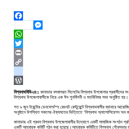
Facebook
Messenger
WhatsApp
Twitter
Print
Copy
Link
blogger_post
WordPress
বিশ্বনাথবিডি২৪::
কানাডায় বসবাসরত সিলেটের বিশ্বনাথ উপজেলার প্রবাসীদের সংগ
বিশ্বনাথ উপজেলাবাসীকে নিয়ে এক ঈদ পুনর্মিলনী ও মতবিনিময় সভা অনুষ্ঠিত হয়।
গত ৯ জুন টরেন্টোর ডেনফোর্থস্হ রেডহট রেস্টুরেন্টে বিশ্বনাথবাসীর ব্যানারে আ
অনুষ্ঠানে উপস্থিত সকলের ঐক্যমতের ভিত্তিতে ‘বিশ্বনাথ অ্যাসোসিয়েশন অব কানা
কানাডায় এই প্রথম বিশ্বনাথ উপজেলাবাসীর উদ্যোগে একটি সামাজিক সংগঠন প্র
একটি আহ্বায়ক কমিটি গঠন করা হয়েছে।আহ্বায়ক কমিটিতে বিশ্বনাথ পৌরসভার হাস