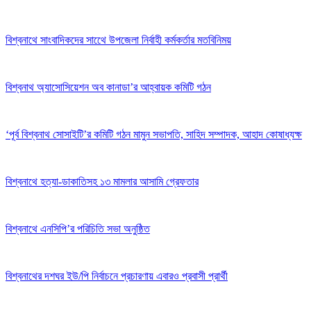
বিশ্বনাথে সাংবাদিকদের সাথেে উপজেলা নির্বাহী কর্মকর্তার মতবিনিময়
বিশ্বনাথ অ্যাসোসিয়েশন অব কানাডা’র আহ্বায়ক কমিটি গঠন
‘পূর্ব বিশ্বনাথ সোসাইটি’র কমিটি গঠন মামুন সভাপতি, সাহিদ সম্পাদক, আহাদ কোষাধ্যক্ষ
বিশ্বনাথে হত্যা-ডাকাতিসহ ১৩ মামলার আসামি গ্রেফতার
বিশ্বনাথে এনসিপি’র পরিচিতি সভা অনুষ্ঠিত
বিশ্বনাথের দশঘর ইউ/পি নির্বাচনে প্রচারণায় এবারও প্রবাসী প্রার্থী