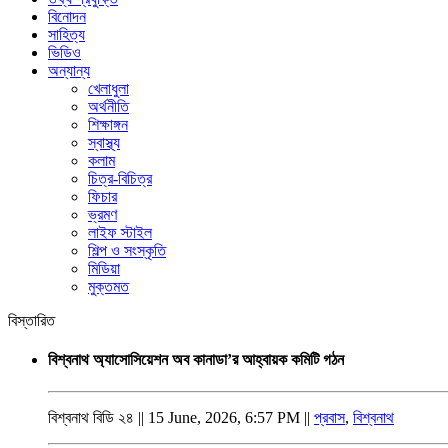
বিনোদন
সাহিত্য
ভিডিও
অন্যান্য
খেলাধুলা
অর্থনীতি
শিক্ষাঙ্গন
স্বাস্থ্য
কলাম
চিত্র-বিচিত্র
ফিচার
ভ্রমণ
লাইফ স্টাইল
শিল্প ও সংস্কৃতি
মিডিয়া
মুক্তমত
বিস্তারিত
বিশ্বনাথ অ্যাসোসিয়েশন অব কানাডা’র আহ্বায়ক কমিটি গঠন
বিশ্বনাথ বিডি ২৪ || 15 June, 2026, 6:57 PM ||
প্রবাস
,
বিশ্বনাথ