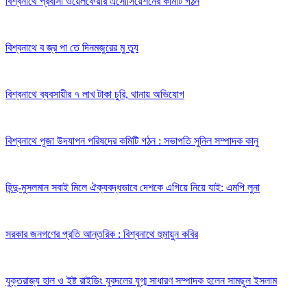
বিশ্বনাথে প্রবাসী ওয়েলফেয়ার এসোসিয়েশনের কমিটি গঠন
বিশ্বনাথে ব জ্র পা তে দিনমজুরের মু ত্যু
বিশ্বনাথে ব্যবসায়ীর ৭ লাখ টাকা চুরি, থানায় অভিযোগ
বিশ্বনাথে পূজা উদযাপন পরিষদের কমিটি গঠন : সভাপতি সুনিল সম্পাদক কানু
হিন্দু-মুসলমান সবাই মিলে ঐক্যবদ্ধভাবে দেশকে এগিয়ে নিয়ে যাই: এমপি লুনা
সরকার জনগণের প্রতি আন্তরিক : বিশ্বনাথে হুমায়ুন কবির
যুক্তরাজ্য হাল ও ইষ্ট রাইডিং যুবদলের যুগ্ম সাধারণ সম্পাদক হলেন সামছুল ইসলাম