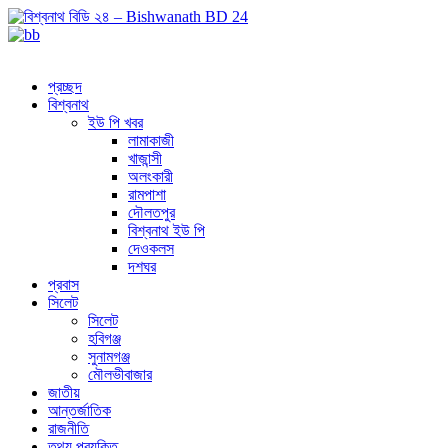
প্রচ্ছদ
বিশ্বনাথ
ইউ পি খবর
লামাকাজী
খাজান্সী
অলংকারী
রামপাশা
দৌলতপুর
বিশ্বনাথ ইউ পি
দেওকলস
দশঘর
প্রবাস
সিলেট
সিলেট
হবিগঞ্জ
সুনামগঞ্জ
মৌলভীবাজার
জাতীয়
আন্তর্জাতিক
রাজনীতি
তথ্য প্রযুক্তি