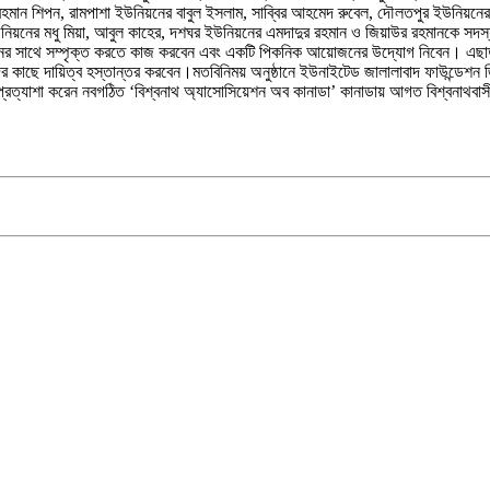
মান শিপন, রামপাশা ইউনিয়নের বাবুল ইসলাম, সাব্বির আহমেদ রুবেল, দৌলতপুর ইউনিয়নের 
়নের মধু মিয়া, আবুল কাহের, দশঘর ইউনিয়নের এমদাদুর রহমান ও জিয়াউর রহমানকে সদস্য ক
নের সাথে সম্পৃক্ত করতে কাজ করবেন এবং একটি পিকনিক আয়োজনের উদ্যোগ নিবেন। এছাড়া 
দের কাছে দায়িত্ব হস্তান্তর করবেন।মতবিনিময় অনুষ্ঠানে ইউনাইটেড জালালাবাদ ফাউন্ডেশন
ত্যাশা করেন নবগঠিত ‘বিশ্বনাথ অ্যাসোসিয়েশন অব কানাডা’ কানাডায় আগত বিশ্বনাথবাস