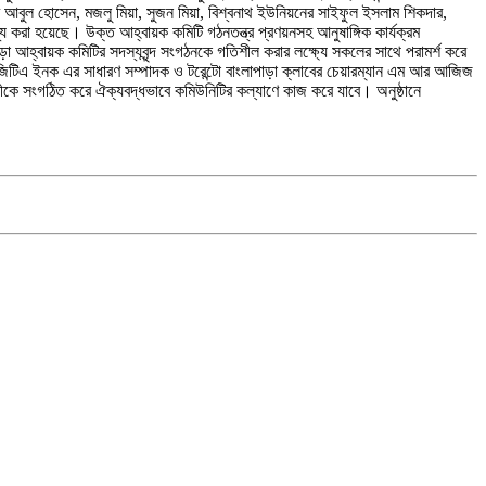
আবুল হোসেন, মজলু মিয়া, সুজন মিয়া, বিশ্বনাথ ইউনিয়নের সাইফুল ইসলাম শিকদার,
রা হয়েছে। উক্ত আহ্বায়ক কমিটি গঠনতন্ত্র প্রণয়নসহ আনুষাঙ্গিক কার্যক্রম
আহ্বায়ক কমিটির সদস্যবৃন্দ সংগঠনকে গতিশীল করার লক্ষ্যে সকলের সাথে পরামর্শ করে
 জিটিএ ইনক এর সাধারণ সম্পাদক ও টরেন্টো বাংলাপাড়া ক্লাবের চেয়ারম্যান এম আর আজিজ
ীকে সংগঠিত করে ঐক্যবদ্ধভাবে কমিউনিটির কল্যাণে কাজ করে যাবে। অনুষ্ঠানে