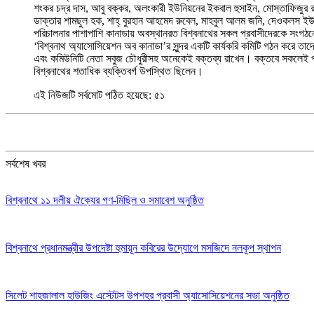
শংকর চদ্র দাস, আবু বক্কর, অলংকারী ইউনিয়নের ইকবাল হুসাইন, মোস্তাফিজুর রহ
ডাক্তার শামছুল হক, শাহ্‌ বুরহান আহমেদ রুবেল, মাহবুল আলম জনি, দেওকলস ইউনিয
পরিচালনার পাশাপাশি কানাডায় অবস্থানরত বিশ্বনাথের সকল প্রবাসীদেরকে সংগঠ
‘বিশ্বনাথ অ্যাসোসিয়েশন অব কানাডা’র সুন্দর একটি কার্যকরি কমিটি গঠন করে তা
এবং কমিউনিটি নেতা সবুজ চৌধুরীসহ অনেকেই বক্তব্য রাখেন। বক্তবে সকলেই প্র
বিশ্বনাথের শতাধিক ব্যক্তিবর্গ উপস্থিত ছিলেন।
এই নিউজটি সর্বমোট পঠিত হয়েছে:
৫১
সর্বশেষ খবর
বিশ্বনাথে ১১ দলীয় ঐক্যের গণ-মিছিল ও সমাবেশ অনুষ্ঠিত
বিশ্বনাথে প্রধানমন্ত্রীর উপদেষ্টা হুমায়ূন কবিরের উদ্যোগে মসজিদে নলকূপ স্থাপন
সিলেট শাহজালাল হাউজিং এস্টেটস উপশহর প্রবাসী অ্যাসোসিয়েশনের সভা অনুষ্ঠিত