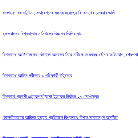
​বাংলাদেশ ব্যাডমিন্টন ফেডারেশনের সদস্য হয়েছেন বিশ্বনাথের নেওয়ার আলী
যুক্তরাজ্যে বিশ্বনাথের সামিউলের উচ্চতর ডিগ্রি লাভ
বিশ্বনাথে অটোচালকের কৌশলে অন্যত্র নিয়ে নারীকে সংঘবদ্ধ ধর্ষণের অভিযোগ, গ্রেপ্ত
বিশ্বনাথে আলিম পরীক্ষায় ৩ পরীক্ষার্থী বহিষ্কার
বিশ্বনাথ প্রবাসী এডুকেশন ট্রাস্ট ইউকের নির্বাচন ২৭ সেপ্টেম্বর
মৌলভীবাজারে আজিজ হত্যার প্রতিবাদে বিশ্বনাথে বিশাল মানববন্ধন অনুষ্ঠিত