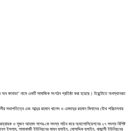
ন অব কানাডা’ নামে একটি সামাজিক সংগঠন প্রতিষ্ঠা করা হয়েছে। টরেন্টোতে অবস্থানরত
 আলীর সভাপতিত্বে এবং আব্দুর রহমান খালেদ ও এমদাদুর রহমান মিলাদের যৌথ পরিচালনায়
হ্বায়ক ও সুজন আহমদ সাগর-কে সদস্য সচিব করে অ্যাসোসিয়েশনের ২৭ সদস্য বিশিষ্ট
 ইসলাম, লামাকাজী ইউনিয়নের মামুন হুসাইন, মোসাদ্দিক হুসাইন, খাজান্সী ইউনিয়নের