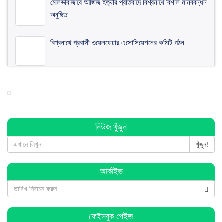
মৌলভীবাজারে আজিজ হত্যার প্রতিবাদে বিশ্বনাথে বিশাল মানববন্ধন
অনুষ্ঠিত
বিশ্বনাথে প্রবাসী ওয়েলফেয়ার এসোসিয়েশনের কমিটি গঠন
বিশ্বনাথে ব জ্র পা তে দিনমজুরের মু ত্যু
বিশ্বনাথে ব্যবসায়ীর ৭ লাখ টাকা চুরি, থানায় অভিযোগ
নিউজ খুঁজুন
খুঁজুন!
বিশ্বনাথে পূজা উদযাপন পরিষদের কমিটি গঠন : সভাপতি সুনিল
আর্কাইভ
সম্পাদক কানু
হিন্দু-মুসলমান সবাই মিলে ঐক্যবদ্ধভাবে দেশকে এগিয়ে নিয়ে যাই:
এমপি লুনা
ফেইসবুক পেইজ