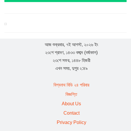
সরকার জনগণের প্রতি আন্তরিক : বিশ্বনাথে হুমায়ুন কবির
যুক্তরাজ্য হাল ও ইষ্ট রাইডিং যুবদলের যুগ্ম সাধারণ সম্পাদক হলেন
সামছুল ইসলাম
আজ শুক্রবার, ৭ই আগস্ট, ২০২৬ ইং
২৩শে শ্রাবণ, ১৪৩৩ বঙ্গাব্দ (বর্ষাকাল)
বিশ্বনাথে প্রবাসী বাবুল মিয়ার উদ্যোগে শতাধিক শিক্ষার্থীর মাঝে
২৩শে সফর, ১৪৪৮ হিজরী
শিক্ষা সামগ্রী বিতরণ
এখন সময়, দুপুর ২:৪৯
যুক্তরাজ্য ‘হাল ও ইস্ট রাইডিং’ যুবদলের পূর্ণাঙ্গ কমিটি : যুগ্ম
বিশ্বনাথ বিডি ২৪ পরিবার
সাধারণ সম্পাদক বিশ্বনাথের শাহজাহান
বিজ্ঞপ্তি
About Us
বিশ্বনাথের স্থানীয় রাজনীতিতে ইউপি চেয়ারম্যান দয়াল উদ্দিনের
Contact
চমক
Privacy Policy
বিশ্বনাথে বালু ও পাথর দিয়ে সরকারি রাস্তা বন্ধ করে দেওয়ার