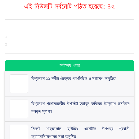
এই নিউজটি সর্বমোট পঠিত হয়েছে:
৪২
সর্বশেষ খবর
বিশ্বনাথে ১১ দলীয় ঐক্যের গণ-মিছিল ও সমাবেশ অনুষ্ঠিত
বিশ্বনাথে প্রধানমন্ত্রীর উপদেষ্টা হুমায়ূন কবিরের উদ্যোগে মসজিদে
নলকূপ স্থাপন
সিলেট শাহজালাল হাউজিং এস্টেটস উপশহর প্রবাসী
অ্যাসোসিয়েশনের সভা অনুষ্ঠিত