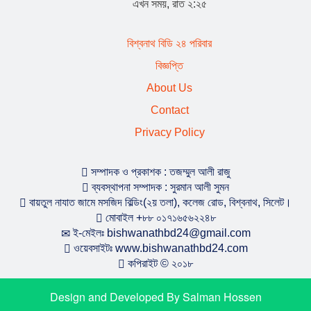
শিক্ষা সামগ্রী বিতরণ
এখন সময়, রাত ২:২৫
যুক্তরাজ্য ‘হাল ও ইস্ট রাইডিং’ যুবদলের পূর্ণাঙ্গ কমিটি : যুগ্ম
বিশ্বনাথ বিডি ২৪ পরিবার
সাধারণ সম্পাদক বিশ্বনাথের শাহজাহান
বিজ্ঞপ্তি
About Us
বিশ্বনাথের স্থানীয় রাজনীতিতে ইউপি চেয়ারম্যান দয়াল উদ্দিনের
Contact
চমক
Privacy Policy
বিশ্বনাথে বালু ও পাথর দিয়ে সরকারি রাস্তা বন্ধ করে দেওয়ার
অভিযোগ
সম্পাদক ও প্রকাশক : তজম্মুল আলী রাজু
ব্যবস্থাপনা সম্পাদক : সুরমান আলী সুমন
বায়তুল নাযাত জামে মসজিদ বিল্ডিং(২য় তলা), কলেজ রোড, বিশ্বনাথ, সিলেট।
বিদায় নিলেন সিলেটের ডিসি সারওয়ার আলম, ভারপ্রাপ্ত দায়িত্বে
মোবাইল +৮৮ ০১৭১৬৫৬২২৪৮
পিংকি সাহা
ই-মেইলঃ bishwanathbd24@gmail.com
ওয়েবসাইটঃ www.bishwanathbd24.com
কপিরাইট © ২০১৮
বিশ্বনাথ-জগন্নাথপুর উপ-পরিষদের নির্বাচনে সভাপতি পদে তৈমুছ
সম্পাদক পদে সিতাব নির্বাচিত
Design and Developed By
Salman Hossen