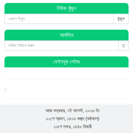
বিশ্বনাথে ব্যবসায়ীর ৭ লাখ টাকা চুরি, থানায় অভিযোগ
নিউজ খুঁজুন
খুঁজুন!
বিশ্বনাথে পূজা উদযাপন পরিষদের কমিটি গঠন : সভাপতি সুনিল
আর্কাইভ
সম্পাদক কানু
হিন্দু-মুসলমান সবাই মিলে ঐক্যবদ্ধভাবে দেশকে এগিয়ে নিয়ে যাই:
এমপি লুনা
ফেইসবুক পেইজ
সরকার জনগণের প্রতি আন্তরিক : বিশ্বনাথে হুমায়ুন কবির
যুক্তরাজ্য হাল ও ইষ্ট রাইডিং যুবদলের যুগ্ম সাধারণ সম্পাদক হলেন
সামছুল ইসলাম
আজ শুক্রবার, ৭ই আগস্ট, ২০২৬ ইং
২২শে শ্রাবণ, ১৪৩৩ বঙ্গাব্দ (বর্ষাকাল)
বিশ্বনাথে প্রবাসী বাবুল মিয়ার উদ্যোগে শতাধিক শিক্ষার্থীর মাঝে
২৩শে সফর, ১৪৪৮ হিজরী