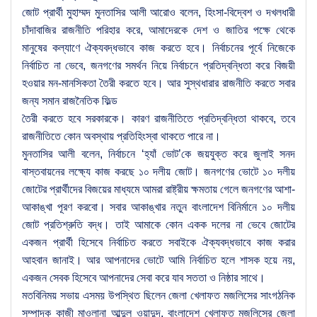
জোট প্রার্থী মুহাম্মদ মুনতাসির আলী আরোও বলেন, হিংসা-বিদ্বেশ ও দখলধারী
চাঁদাবাজির রাজনীতি পরিহার করে, আমাদেরকে দেশ ও জাতির পক্ষে থেকে
মানুষের কল্যাণে ঐক্যবদ্ধভাবে কাজ করতে হবে। নির্বাচনের পূর্বে নিজেকে
নির্বাচিত না ভেবে, জনগণের সমর্থন নিয়ে নির্বাচনে প্রতিদ্বন্ধিতা করে বিজয়ী
হওয়ার মন-মানসিকতা তৈরী করতে হবে। আর সুস্থধারার রাজনীতি করতে সবার
জন্য সমান রাজনৈতিক ফিল্ড
তৈরী করতে হবে সরকারকে। কারণ রাজনীতিতে প্রতিদ্বন্ধিতা থাকবে, তবে
রাজনীতিতে কোন অবস্থায় প্রতিহিংস্বা থাকতে পারে না।
মুনতাসির আলী বলেন, নির্বাচনে ‘হ্যাঁ ভোট’কে জয়যুক্ত করে জুলাই সনদ
বাস্তবায়নের লক্ষ্যে কাজ করছে ১০ দলীয় জোট। জনগণের ভোটে ১০ দলীয়
জোটের প্রার্থীদের বিজয়ের মাধ্যমে আমরা রাষ্ট্রীয় ক্ষমতায় গেলে জনগণের আশা-
আকাঙ্খা পূরণ করবো। সবার আকাঙ্খার নতুন বাংলাদেশ বিনির্মানে ১০ দলীয়
জোট প্রতিশ্রুতি বদ্ধ। তাই আমাকে কোন একক দলের না ভেবে জোটের
একজন প্রার্থী হিসেবে নির্বাচিত করতে সবাইকে ঐক্যবদ্ধভাবে কাজ করার
আহবান জানাই। আর আপনাদের ভোটে আমি নির্বাচিত হলে শাসক হয়ে নয়,
একজন সেবক হিসেবে আপনাদের সেবা করে যাব সততা ও নিষ্ঠার সাথে।
মতবিনিময় সভায় এসময় উপস্থিত ছিলেন জেলা খেলাফত মজলিসের সাংগঠনিক
সম্পাদক কাজী মাওলানা আব্দুল ওয়াদুদ, বাংলাদেশ খেলাফত মজলিসের জেলা