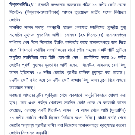
বিশ্বনাথবিডি২৪::
ইসলামী দলগুলোর সমন্বয়ের গঠিত ১০ দলীয় জোট থেকে
সিলেট-২ (বিশ্বনাথ-ওসমানীনগর) আসনে ত্রয়োদশ জাতীয় সংসদ নির্বাচনে
জোটের
মনোনীত সংসদ সদস্য পদপ্রার্থী হচ্ছেন খেলাফত মজলিসের কেন্দ্রীয় যুগ্ম
মহাসচিব মুহাম্মদ মুনতাসির আলী। সোমবার (২৯ ডিসেম্বের) মনোনয়নপত্র
দাখিলের শেষ দিলে সিলেটের রিটাণিং কর্মকর্তার কাছে মনোনয়নপত্র জমা দিয়ে
রাতে বিশ্বনাথে স্থানীয় সাংবাদিকদের সাথে পৌর শহরের একটি পার্টি সেন্টারে
অনুষ্ঠিত মতবিনিময় করে তিনি ঘোষণাটি দেন। মতবিনিময় সভায় ১০ দলীয়
জোটের প্রার্থী মুহাম্মদ মুনতাসির আলী বলেন, ‘সিলেট-২ আসনসহ বেশ কিছু
আসন ইতিমধ্যে ১০ দলীয় জোটের প্রার্থীর তালিকা চুড়ান্ত করা হয়েছে।
৮দলীয় জোট বর্ধিত হয়ে ১০ দলীয় জোট হওয়ায় কিছু আসন বন্ঠন নিয়ে এখনো
আলোচনা চলছে।
সবগুলো আসনের বন্টন প্রক্রিয়া শেষে একসাথে আনুষ্ঠানিকভাবে ঘোষণা করা
হবে। আর এখন পর্যন্ত খেলাফত মজলিস জোট থেকে যে কয়েকটি আসন
পেয়েছে, এরমধ্যে একটি সিলেট-২ আসন। এ আসন থেকে আমি (মুনতাসির)
১০ দলীয় জোটের প্রার্থী হিসেবে নির্বাচনে অংশ নিচ্ছি। যাচাই-বাচাই শেষে
জোটের অন্যান্য প্রার্থীরা দাখিল করা নিজেদের মনোনয়নপত্র প্রত্যাহার করবেন
জোটের সিদ্ধান্ত অনুযায়ী।