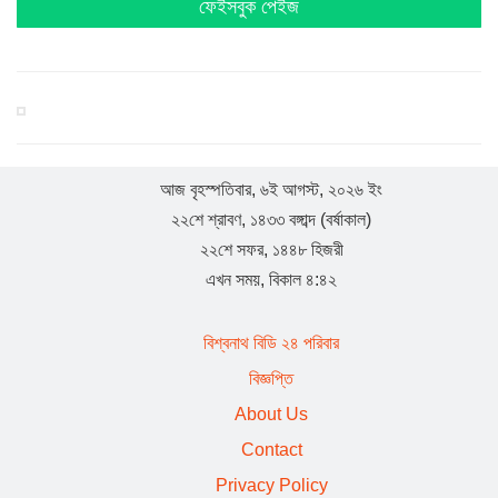
এমপি লুনা
ফেইসবুক পেইজ
সরকার জনগণের প্রতি আন্তরিক : বিশ্বনাথে হুমায়ুন কবির
যুক্তরাজ্য হাল ও ইষ্ট রাইডিং যুবদলের যুগ্ম সাধারণ সম্পাদক হলেন
সামছুল ইসলাম
আজ বৃহস্পতিবার, ৬ই আগস্ট, ২০২৬ ইং
২২শে শ্রাবণ, ১৪৩৩ বঙ্গাব্দ (বর্ষাকাল)
বিশ্বনাথে প্রবাসী বাবুল মিয়ার উদ্যোগে শতাধিক শিক্ষার্থীর মাঝে
২২শে সফর, ১৪৪৮ হিজরী
শিক্ষা সামগ্রী বিতরণ
এখন সময়, বিকাল ৪:৪২
যুক্তরাজ্য ‘হাল ও ইস্ট রাইডিং’ যুবদলের পূর্ণাঙ্গ কমিটি : যুগ্ম
বিশ্বনাথ বিডি ২৪ পরিবার
সাধারণ সম্পাদক বিশ্বনাথের শাহজাহান
বিজ্ঞপ্তি
About Us
বিশ্বনাথের স্থানীয় রাজনীতিতে ইউপি চেয়ারম্যান দয়াল উদ্দিনের
Contact
চমক
Privacy Policy