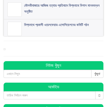
মৌলভীবাজারে আজিজ হত্যার প্রতিবাদে বিশ্বনাথে বিশাল মানববন্ধন
অনুষ্ঠিত
বিশ্বনাথে প্রবাসী ওয়েলফেয়ার এসোসিয়েশনের কমিটি গঠন
বিশ্বনাথে ব জ্র পা তে দিনমজুরের মু ত্যু
বিশ্বনাথে ব্যবসায়ীর ৭ লাখ টাকা চুরি, থানায় অভিযোগ
নিউজ খুঁজুন
খুঁজুন!
বিশ্বনাথে পূজা উদযাপন পরিষদের কমিটি গঠন : সভাপতি সুনিল
আর্কাইভ
সম্পাদক কানু
হিন্দু-মুসলমান সবাই মিলে ঐক্যবদ্ধভাবে দেশকে এগিয়ে নিয়ে যাই: