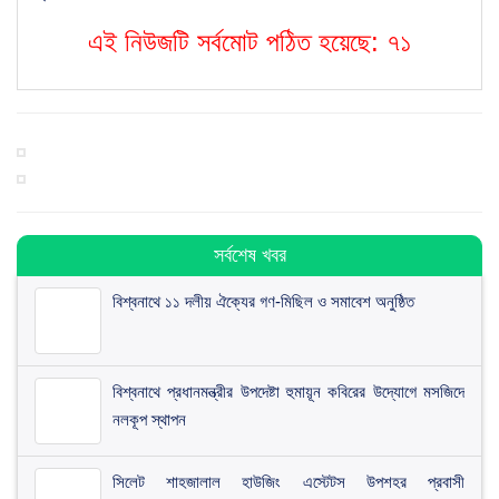
এই নিউজটি সর্বমোট পঠিত হয়েছে:
৭১
সর্বশেষ খবর
বিশ্বনাথে ১১ দলীয় ঐক্যের গণ-মিছিল ও সমাবেশ অনুষ্ঠিত
বিশ্বনাথে প্রধানমন্ত্রীর উপদেষ্টা হুমায়ূন কবিরের উদ্যোগে মসজিদে
নলকূপ স্থাপন
সিলেট শাহজালাল হাউজিং এস্টেটস উপশহর প্রবাসী