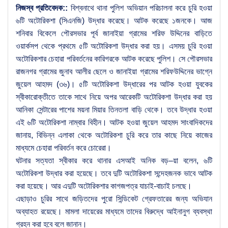
নিজস্ব প্রতিবেদক::
বিশ্বনাথে থানা পুলিশ অভিয়ান পরিচালনা করে চুরি হওয়া
৬টি অটোরিকশা (সিএনজি) উদ্ধার করেছে। আটক করেছে ১জনকে। আজ
শনিবার বিকেলে পৌরসভার পূর্ব জানাইয়া গ্রামের শরিফ উদ্দিনের বাড়িতে
ওয়ার্কসপ থেকে প্রথমে ৫টি অটোরিকশা উদ্ধার করা হয়। এসময় চুরি হওয়া
অটোরিকশার চেহারা পরিবর্তনের কারিগরকে আটক করেছে পুলিশ। সে পৌরসভার
রাজনগর গ্রামের জুনাব আলীর ছেলে ও জানাইয়া গ্রামের শরিফউদ্দিনের ভাগ্নে
জুয়েল আহমদ (৩৬)। ৫টি অটোরিকশা উদ্ধারের পর আটক হওয়া যুবকের
স্বীকারোক্তীতে তাকে সাথে নিয়ে অপর আরেকটি অটোরিকশা উদ্ধার করা হয়
আনিকা সেন্টারের পাশের ময়না মিয়ার তিনতলা বাড়ি থেকে। তবে উদ্ধার হওয়া
এই ৬টি অটোরিকশা নাম্বার বিহীন। আটক হওয়া জুয়েল আহমদ সাংবাদিকদের
জানায়, বিভিন্ন এলাকা থেকে অটোরিকশা চুরি করে তার কাছে নিয়ে কাজের
মাধ্যমে চেহারা পরিবর্তন করে চোরেরা।
ঘটনার সত্যতা স্বীকার করে থানার এসআই অনিক বড়–য়া বলেন, ৬টি
অটোরিকশা উদ্ধার করা হয়েছে। তবে দুটি অটোরিকশা সন্দেহজনক ভাবে আটক
করা হয়েছে। আর এদুটি অটোরিকশার কাগজপত্র যাচাই-বাচাই চলছে।
এছাড়াও চুরির সাথে জড়িতদের পুরো সিন্ডিকেট গ্রেফতারের জন্য অভিযান
অব্যাহত রয়েছে। মামলা দায়েরের মাধ্যমে তাদের বিরুদ্ধে আইনানুগ ব্যবস্থা
গ্রহন করা হবে বলে জানান।