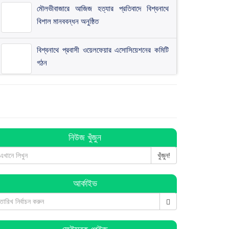
মৌলভীবাজারে আজিজ হত্যার প্রতিবাদে বিশ্বনাথে
বিশাল মানববন্ধন অনুষ্ঠিত
বিশ্বনাথে প্রবাসী ওয়েলফেয়ার এসোসিয়েশনের কমিটি
গঠন
বিশ্বনাথে ব জ্র পা তে দিনমজুরের মু ত্যু
বিশ্বনাথে ব্যবসায়ীর ৭ লাখ টাকা চুরি, থানায় অভিযোগ
নিউজ খুঁজুন
খুঁজুন!
বিশ্বনাথে পূজা উদযাপন পরিষদের কমিটি গঠন : সভাপতি
আর্কাইভ
সুনিল সম্পাদক কানু
হিন্দু-মুসলমান সবাই মিলে ঐক্যবদ্ধভাবে দেশকে এগিয়ে
নিয়ে যাই: এমপি লুনা