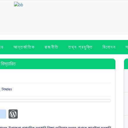
ীয়
আন্তর্জাতিক
রাজনীতি
তথ্য প্রযুক্তি
বিনোদন
স
বিস্তারিত
,
শিক্ষাঙ্গন
p
t
Copy
blogger_post
WordPress
ink