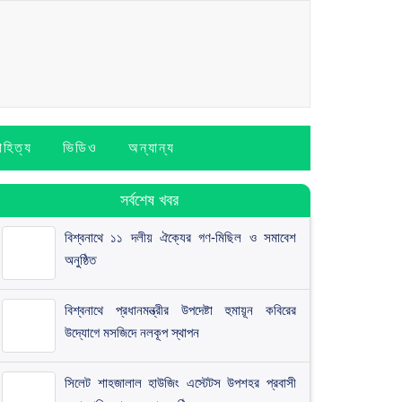
াহিত্য
ভিডিও
অন্যান্য
সর্বশেষ খবর
বিশ্বনাথে ১১ দলীয় ঐক্যের গণ-মিছিল ও সমাবেশ
অনুষ্ঠিত
বিশ্বনাথে প্রধানমন্ত্রীর উপদেষ্টা হুমায়ূন কবিরের
উদ্যোগে মসজিদে নলকূপ স্থাপন
সিলেট শাহজালাল হাউজিং এস্টেটস উপশহর প্রবাসী